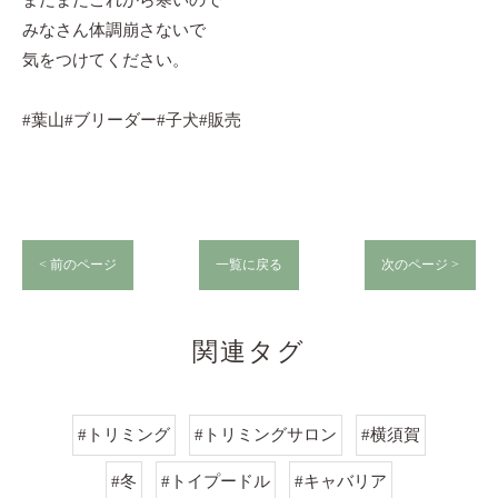
まだまだこれから寒いので
みなさん体調崩さないで
気をつけてください。
#葉山#ブリーダー#子犬#販売
< 前のページ
一覧に戻る
次のページ >
関連タグ
#トリミング
#トリミングサロン
#横須賀
#冬
#トイプードル
#キャバリア