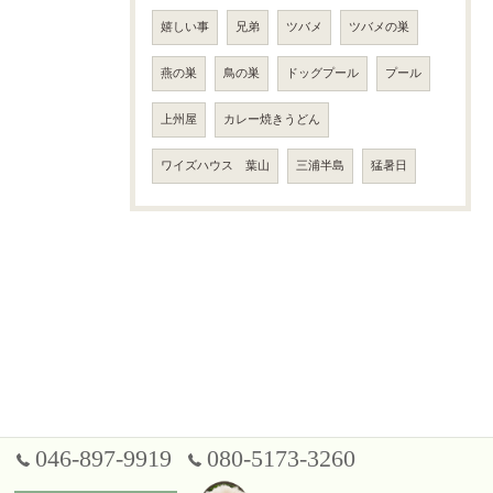
嬉しい事
兄弟
ツバメ
ツバメの巣
燕の巣
鳥の巣
ドッグプール
プール
上州屋
カレー焼きうどん
ワイズハウス 葉山
三浦半島
猛暑日
046-897-9919
080-5173-3260