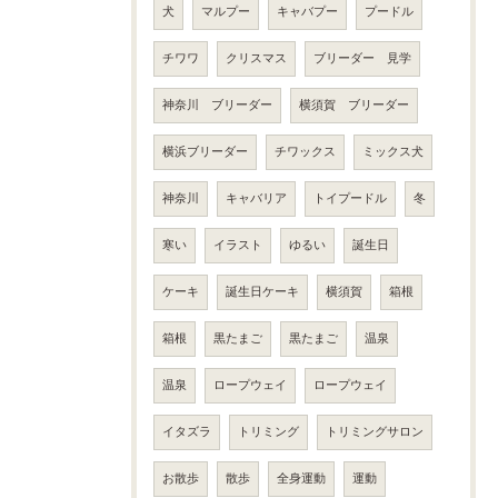
犬
マルプー
キャバプー
プードル
チワワ
クリスマス
ブリーダー 見学
神奈川 ブリーダー
横須賀 ブリーダー
横浜ブリーダー
チワックス
ミックス犬
神奈川
キャバリア
トイプードル
冬
寒い
イラスト
ゆるい
誕生日
ケーキ
誕生日ケーキ
横須賀
箱根
箱根
黒たまご
黒たまご
温泉
温泉
ロープウェイ
ロープウェイ
イタズラ
トリミング
トリミングサロン
お散歩
散歩
全身運動
運動