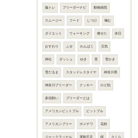
脳トレ
ブリーダーナビ
動物病院
スムージー
フード
しつけ
噛む
ダイエット
ウォーキング
痩せた
休日
おすわり
ふせ
わんぱく
元気
神社
ダッシュ
ゆき
雪
雪かき
雪だるま
スタッドレスタイヤ
神奈川県
神奈川ブリーダー
クッキー
のど飴
多頭飼い
ブリーダーとは
アメリカンピットブル
ピットブル
アメリカンブリー
ポメチワ
花粉
ジャックラッセル
運動不足
桜
さくら