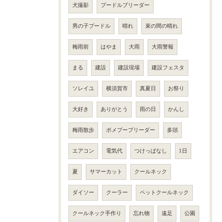
犬撮影
プードルブリーダー
男の子プードル
晴れ
束の間の晴れ
梅雨前
はやま
大雨
大雨警報
まる
建設
建設現場
建設フェスタ
ソレイユ
横須賀市
真夏日
お祭り
大好き
ありがとう
雨の日
かんし
梅雨散歩
ポメプーブリーダー
多頭
エアコン
電気代
つけっぱなし
1日
夏
サマーカット
クールネック
ダイソー
クーラー
ペットクールネック
クールネック手作り
忘れ物
遠足
公園