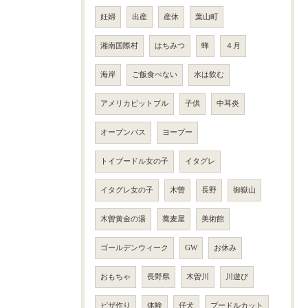
妊婦
出産
産休
葉山町
湘南国際村
はちみつ
蜂
４月
海岸
ご飯食べない
水は飲む
アメリカピットブル
子供
中耳炎
オープンバス
ヨープー
トイプードル女の子
イタグレ
イタグレ女の子
木曽
長野
御嶽山
木曽黄金の湯
蕎麦屋
美術館
ゴールデンウィーク
GW
お休み
おもちゃ
長野県
木曽川
川遊び
ピザ作り
体験
仔犬
プードルカット