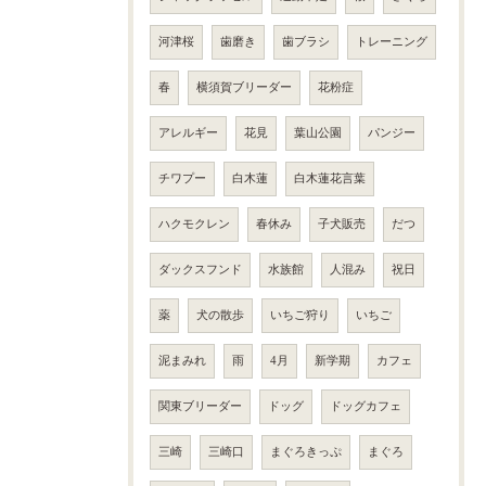
河津桜
歯磨き
歯ブラシ
トレーニング
春
横須賀ブリーダー
花粉症
アレルギー
花見
葉山公園
パンジー
チワプー
白木蓮
白木蓮花言葉
ハクモクレン
春休み
子犬販売
だつ
ダックスフンド
水族館
人混み
祝日
薬
犬の散歩
いちご狩り
いちご
泥まみれ
雨
4月
新学期
カフェ
関東ブリーダー
ドッグ
ドッグカフェ
三崎
三崎口
まぐろきっぷ
まぐろ