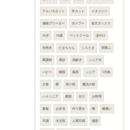
アルパカカット
羊カット
イタコリー
湘南ブリーダー
ポメプー
老犬ダックス
16才
16歳
ペットクール
涙やけ
自然水
たまちゃん
しらたま
関東ふ
看護師
再診
高齢犬
シニア犬
パピー
梅雨
風邪
シニア
5月病
少食
鰹
削り粉
魔法の粉
ハイシニア
鰹節
出汁
お料理
家族
お弁当
作り置き
喉
喉痛い
不調
犬元気
人間不調
撮影