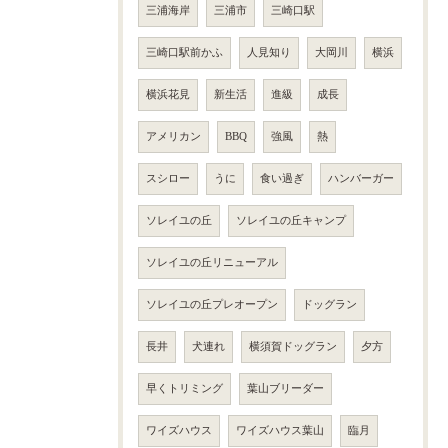
三浦海岸
三浦市
三崎口駅
三崎口駅前かふ
人見知り
大岡川
横浜
横浜花見
新生活
進級
成長
アメリカン
BBQ
強風
熱
スシロー
うに
食い過ぎ
ハンバーガー
ソレイユの丘
ソレイユの丘キャンプ
ソレイユの丘リニューアル
ソレイユの丘プレオープン
ドッグラン
長井
犬連れ
横須賀ドッグラン
夕方
早くトリミング
葉山ブリーダー
ワイズハウス
ワイズハウス葉山
臨月