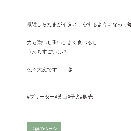
最近しらたまがイタズラをするようになって
力も強いし重いしよく食べるし
うんちすごいし💩
色々大変です、、😆
#ブリーダー#葉山#子犬#販売
< 前のページ