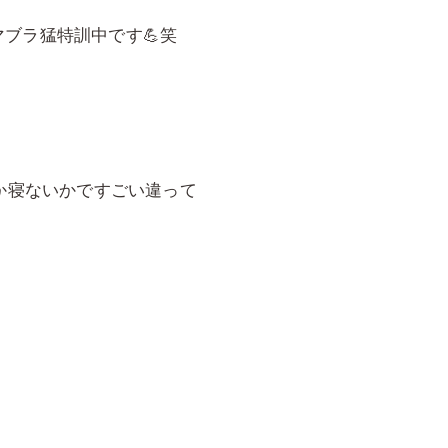
ブラ猛特訓中です💪笑
るか寝ないかですごい違って