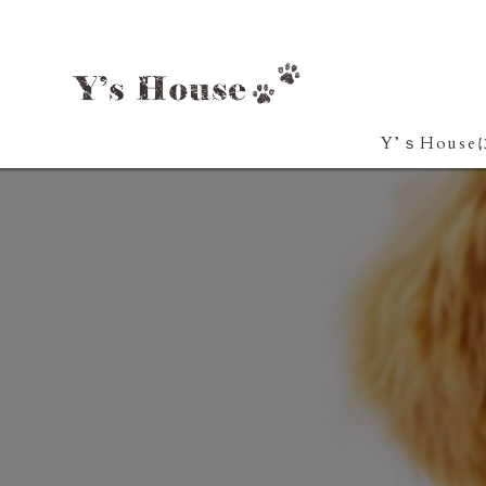
Y’ｓHous