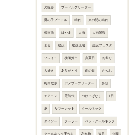
犬撮影
プードルブリーダー
男の子プードル
晴れ
束の間の晴れ
梅雨前
はやま
大雨
大雨警報
まる
建設
建設現場
建設フェスタ
ソレイユ
横須賀市
真夏日
お祭り
大好き
ありがとう
雨の日
かんし
梅雨散歩
ポメプーブリーダー
多頭
エアコン
電気代
つけっぱなし
1日
夏
サマーカット
クールネック
ダイソー
クーラー
ペットクールネック
クールネック手作り
忘れ物
遠足
公園