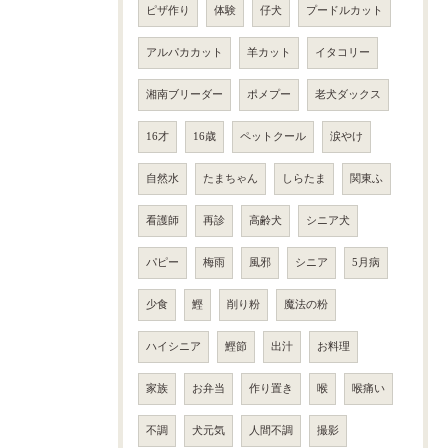
ピザ作り
体験
仔犬
プードルカット
アルパカカット
羊カット
イタコリー
湘南ブリーダー
ポメプー
老犬ダックス
16才
16歳
ペットクール
涙やけ
自然水
たまちゃん
しらたま
関東ふ
看護師
再診
高齢犬
シニア犬
パピー
梅雨
風邪
シニア
5月病
少食
鰹
削り粉
魔法の粉
ハイシニア
鰹節
出汁
お料理
家族
お弁当
作り置き
喉
喉痛い
不調
犬元気
人間不調
撮影