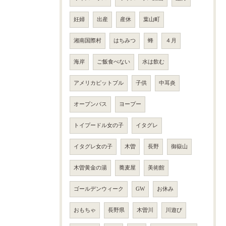
妊婦
出産
産休
葉山町
湘南国際村
はちみつ
蜂
４月
海岸
ご飯食べない
水は飲む
アメリカピットブル
子供
中耳炎
オープンバス
ヨープー
トイプードル女の子
イタグレ
イタグレ女の子
木曽
長野
御嶽山
木曽黄金の湯
蕎麦屋
美術館
ゴールデンウィーク
GW
お休み
おもちゃ
長野県
木曽川
川遊び