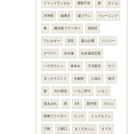
ジャックラッセル
運動不足
桜
さくら
河津桜
歯磨き
歯ブラシ
トレーニング
春
横須賀ブリーダー
花粉症
アレルギー
花見
葉山公園
パンジー
チワプー
白木蓮
白木蓮花言葉
ハクモクレン
春休み
子犬販売
だつ
ダックスフンド
水族館
人混み
祝日
薬
犬の散歩
いちご狩り
いちご
泥まみれ
雨
4月
新学期
カフェ
関東ブリーダー
ドッグ
ドッグカフェ
三崎
三崎口
まぐろきっぷ
まぐろ