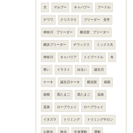
犬
マルプー
キャバプー
プードル
チワワ
クリスマス
ブリーダー 見学
神奈川 ブリーダー
横須賀 ブリーダー
横浜ブリーダー
チワックス
ミックス犬
神奈川
キャバリア
トイプードル
冬
寒い
イラスト
ゆるい
誕生日
ケーキ
誕生日ケーキ
横須賀
箱根
箱根
黒たまご
黒たまご
温泉
温泉
ロープウェイ
ロープウェイ
イタズラ
トリミング
トリミングサロン
お散歩
散歩
全身運動
運動