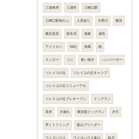
三浦海岸
三浦市
三崎口駅
三崎口駅前かふ
人見知り
大岡川
横浜
横浜花見
新生活
進級
成長
アメリカン
BBQ
強風
熱
スシロー
うに
食い過ぎ
ハンバーガー
ソレイユの丘
ソレイユの丘キャンプ
ソレイユの丘リニューアル
ソレイユの丘プレオープン
ドッグラン
長井
犬連れ
横須賀ドッグラン
夕方
早くトリミング
葉山ブリーダー
ワイズハウス
ワイズハウス葉山
臨月