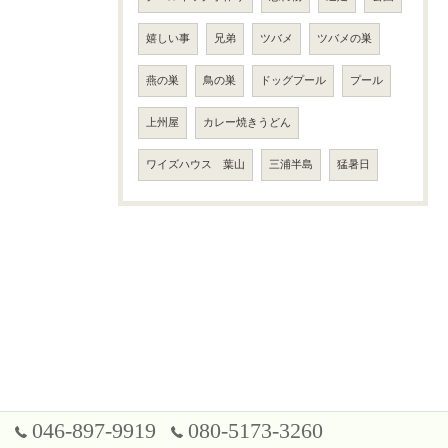
嬉しい事
兄弟
ツバメ
ツバメの巣
燕の巣
鳥の巣
ドッグプール
プール
上州屋
カレー焼きうどん
ワイズハウス 葉山
三浦半島
猛暑日
046-897-9919
080-5173-3260