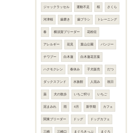
ジャックラッセル
運動不足
桜
さくら
河津桜
歯磨き
歯ブラシ
トレーニング
春
横須賀ブリーダー
花粉症
アレルギー
花見
葉山公園
パンジー
チワプー
白木蓮
白木蓮花言葉
ハクモクレン
春休み
子犬販売
だつ
ダックスフンド
水族館
人混み
祝日
薬
犬の散歩
いちご狩り
いちご
泥まみれ
雨
4月
新学期
カフェ
関東ブリーダー
ドッグ
ドッグカフェ
三崎
三崎口
まぐろきっぷ
まぐろ