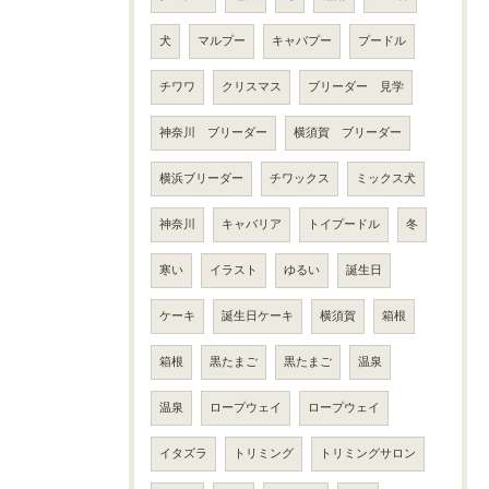
犬
マルプー
キャバプー
プードル
チワワ
クリスマス
ブリーダー 見学
神奈川 ブリーダー
横須賀 ブリーダー
横浜ブリーダー
チワックス
ミックス犬
神奈川
キャバリア
トイプードル
冬
寒い
イラスト
ゆるい
誕生日
ケーキ
誕生日ケーキ
横須賀
箱根
箱根
黒たまご
黒たまご
温泉
温泉
ロープウェイ
ロープウェイ
イタズラ
トリミング
トリミングサロン