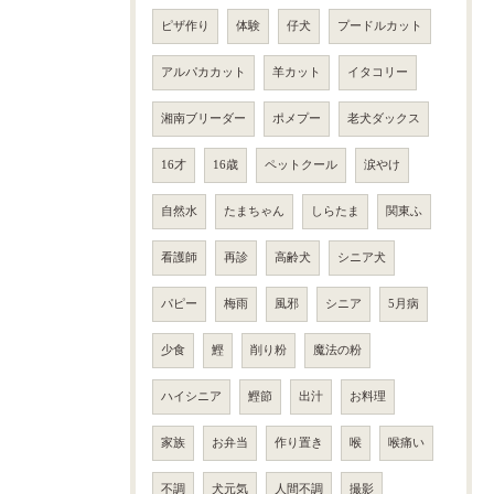
ピザ作り
体験
仔犬
プードルカット
アルパカカット
羊カット
イタコリー
湘南ブリーダー
ポメプー
老犬ダックス
16才
16歳
ペットクール
涙やけ
自然水
たまちゃん
しらたま
関東ふ
看護師
再診
高齢犬
シニア犬
パピー
梅雨
風邪
シニア
5月病
少食
鰹
削り粉
魔法の粉
ハイシニア
鰹節
出汁
お料理
家族
お弁当
作り置き
喉
喉痛い
不調
犬元気
人間不調
撮影