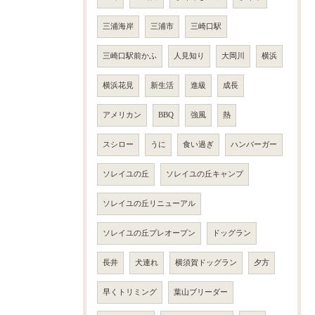
三浦海岸
三浦市
三崎口駅
三崎口駅前かふ
人見知り
大岡川
横浜
横浜花見
新生活
進級
成長
アメリカン
BBQ
強風
熱
スシロー
うに
食い過ぎ
ハンバーガー
ソレイユの丘
ソレイユの丘キャンプ
ソレイユの丘リニューアル
ソレイユの丘プレオープン
ドッグラン
長井
犬連れ
横須賀ドッグラン
夕方
早くトリミング
葉山ブリーダー