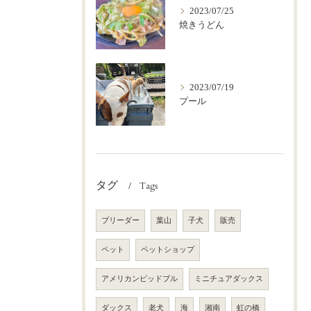
2023/07/25
焼きうどん
2023/07/19
プール
タグ
Tags
ブリーダー
葉山
子犬
販売
ペット
ペットショップ
アメリカンピッドブル
ミニチュアダックス
ダックス
老犬
海
湘南
虹の橋