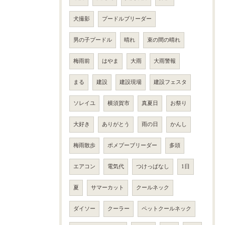
犬撮影
プードルブリーダー
男の子プードル
晴れ
束の間の晴れ
梅雨前
はやま
大雨
大雨警報
まる
建設
建設現場
建設フェスタ
ソレイユ
横須賀市
真夏日
お祭り
大好き
ありがとう
雨の日
かんし
梅雨散歩
ポメプーブリーダー
多頭
エアコン
電気代
つけっぱなし
1日
夏
サマーカット
クールネック
ダイソー
クーラー
ペットクールネック