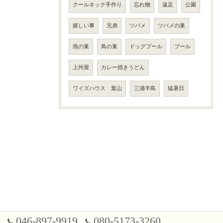
クールネック手作り
忘れ物
遠足
公園
嬉しい事
兄弟
ツバメ
ツバメの巣
燕の巣
鳥の巣
ドッグプール
プール
上州屋
カレー焼きうどん
ワイズハウス 葉山
三浦半島
猛暑日
046-897-9919
080-5173-3260