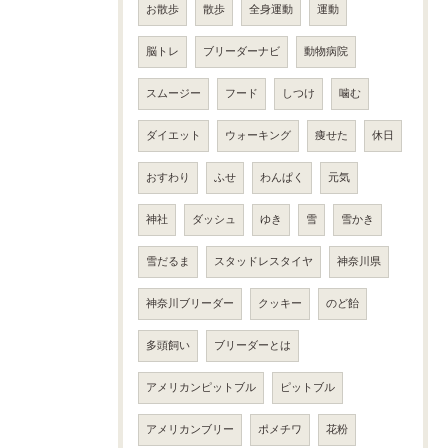
お散歩
散歩
全身運動
運動
脳トレ
ブリーダーナビ
動物病院
スムージー
フード
しつけ
噛む
ダイエット
ウォーキング
痩せた
休日
おすわり
ふせ
わんぱく
元気
神社
ダッシュ
ゆき
雪
雪かき
雪だるま
スタッドレスタイヤ
神奈川県
神奈川ブリーダー
クッキー
のど飴
多頭飼い
ブリーダーとは
アメリカンピットブル
ピットブル
アメリカンブリー
ポメチワ
花粉