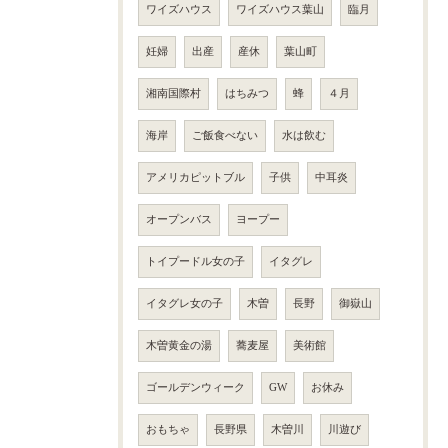
ワイズハウス
ワイズハウス葉山
臨月
妊婦
出産
産休
葉山町
湘南国際村
はちみつ
蜂
４月
海岸
ご飯食べない
水は飲む
アメリカピットブル
子供
中耳炎
オープンバス
ヨープー
トイプードル女の子
イタグレ
イタグレ女の子
木曽
長野
御嶽山
木曽黄金の湯
蕎麦屋
美術館
ゴールデンウィーク
GW
お休み
おもちゃ
長野県
木曽川
川遊び