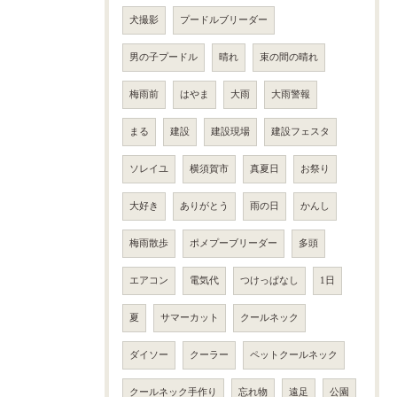
犬撮影
プードルブリーダー
男の子プードル
晴れ
束の間の晴れ
梅雨前
はやま
大雨
大雨警報
まる
建設
建設現場
建設フェスタ
ソレイユ
横須賀市
真夏日
お祭り
大好き
ありがとう
雨の日
かんし
梅雨散歩
ポメプーブリーダー
多頭
エアコン
電気代
つけっぱなし
1日
夏
サマーカット
クールネック
ダイソー
クーラー
ペットクールネック
クールネック手作り
忘れ物
遠足
公園