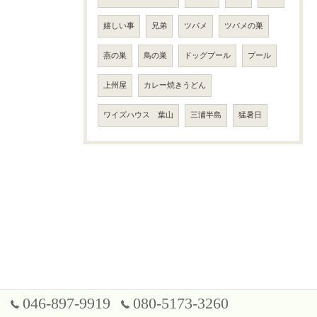
嬉しい事
兄弟
ツバメ
ツバメの巣
燕の巣
鳥の巣
ドッグプール
プール
上州屋
カレー焼きうどん
ワイズハウス 葉山
三浦半島
猛暑日
046-897-9919
080-5173-3260