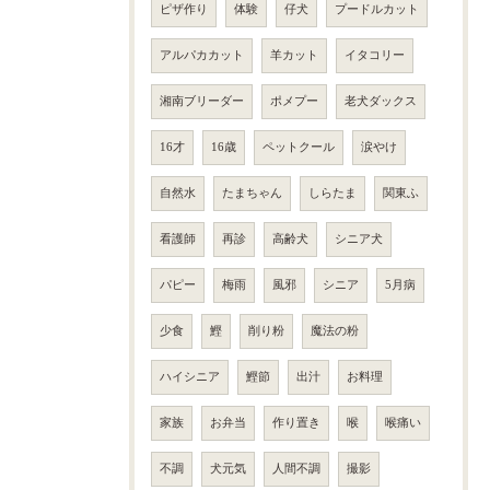
ピザ作り
体験
仔犬
プードルカット
アルパカカット
羊カット
イタコリー
湘南ブリーダー
ポメプー
老犬ダックス
16才
16歳
ペットクール
涙やけ
自然水
たまちゃん
しらたま
関東ふ
看護師
再診
高齢犬
シニア犬
パピー
梅雨
風邪
シニア
5月病
少食
鰹
削り粉
魔法の粉
ハイシニア
鰹節
出汁
お料理
家族
お弁当
作り置き
喉
喉痛い
不調
犬元気
人間不調
撮影