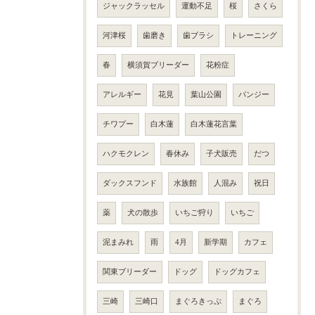
ジャックラッセル
運動不足
桜
さくら
河津桜
歯磨き
歯ブラシ
トレーニング
春
横須賀ブリーダー
花粉症
アレルギー
花見
葉山公園
パンジー
チワプー
白木蓮
白木蓮花言葉
ハクモクレン
春休み
子犬販売
だつ
ダックスフンド
水族館
人混み
祝日
薬
犬の散歩
いちご狩り
いちご
泥まみれ
雨
4月
新学期
カフェ
関東ブリーダー
ドッグ
ドッグカフェ
三崎
三崎口
まぐろきっぷ
まぐろ