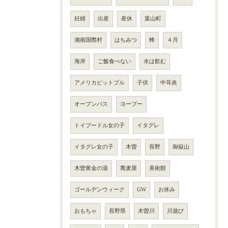
妊婦
出産
産休
葉山町
湘南国際村
はちみつ
蜂
４月
海岸
ご飯食べない
水は飲む
アメリカピットブル
子供
中耳炎
オープンバス
ヨープー
トイプードル女の子
イタグレ
イタグレ女の子
木曽
長野
御嶽山
木曽黄金の湯
蕎麦屋
美術館
ゴールデンウィーク
GW
お休み
おもちゃ
長野県
木曽川
川遊び