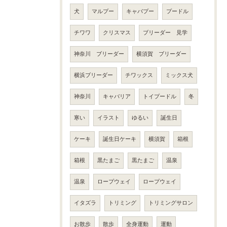
犬
マルプー
キャバプー
プードル
チワワ
クリスマス
ブリーダー 見学
神奈川 ブリーダー
横須賀 ブリーダー
横浜ブリーダー
チワックス
ミックス犬
神奈川
キャバリア
トイプードル
冬
寒い
イラスト
ゆるい
誕生日
ケーキ
誕生日ケーキ
横須賀
箱根
箱根
黒たまご
黒たまご
温泉
温泉
ロープウェイ
ロープウェイ
イタズラ
トリミング
トリミングサロン
お散歩
散歩
全身運動
運動