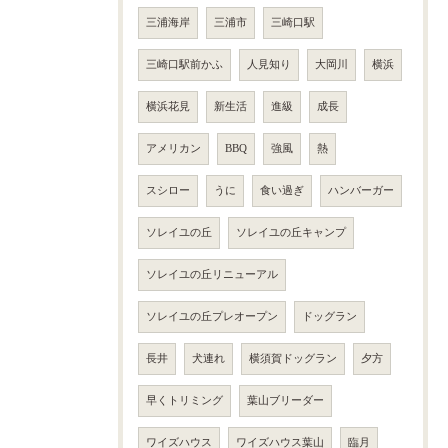
三浦海岸
三浦市
三崎口駅
三崎口駅前かふ
人見知り
大岡川
横浜
横浜花見
新生活
進級
成長
アメリカン
BBQ
強風
熱
スシロー
うに
食い過ぎ
ハンバーガー
ソレイユの丘
ソレイユの丘キャンプ
ソレイユの丘リニューアル
ソレイユの丘プレオープン
ドッグラン
長井
犬連れ
横須賀ドッグラン
夕方
早くトリミング
葉山ブリーダー
ワイズハウス
ワイズハウス葉山
臨月