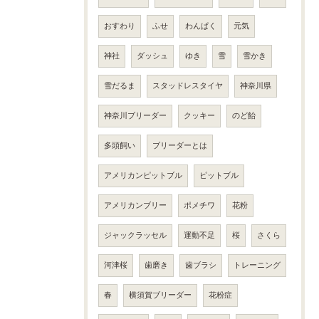
おすわり
ふせ
わんぱく
元気
神社
ダッシュ
ゆき
雪
雪かき
雪だるま
スタッドレスタイヤ
神奈川県
神奈川ブリーダー
クッキー
のど飴
多頭飼い
ブリーダーとは
アメリカンピットブル
ピットブル
アメリカンブリー
ポメチワ
花粉
ジャックラッセル
運動不足
桜
さくら
河津桜
歯磨き
歯ブラシ
トレーニング
春
横須賀ブリーダー
花粉症