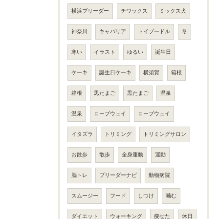
横浜ブリーダー
チワックス
ミックス犬
神奈川
キャバリア
トイプードル
冬
寒い
イラスト
ゆるい
誕生日
ケーキ
誕生日ケーキ
横須賀
箱根
箱根
黒たまご
黒たまご
温泉
温泉
ロープウェイ
ロープウェイ
イタズラ
トリミング
トリミングサロン
お散歩
散歩
全身運動
運動
脳トレ
ブリーダーナビ
動物病院
スムージー
フード
しつけ
噛む
ダイエット
ウォーキング
痩せた
休日