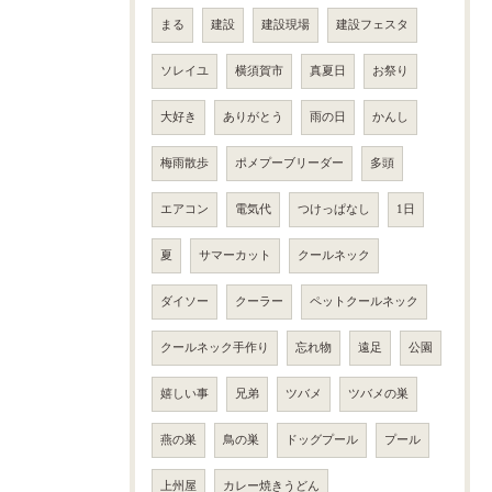
まる
建設
建設現場
建設フェスタ
ソレイユ
横須賀市
真夏日
お祭り
大好き
ありがとう
雨の日
かんし
梅雨散歩
ポメプーブリーダー
多頭
エアコン
電気代
つけっぱなし
1日
夏
サマーカット
クールネック
ダイソー
クーラー
ペットクールネック
クールネック手作り
忘れ物
遠足
公園
嬉しい事
兄弟
ツバメ
ツバメの巣
燕の巣
鳥の巣
ドッグプール
プール
上州屋
カレー焼きうどん