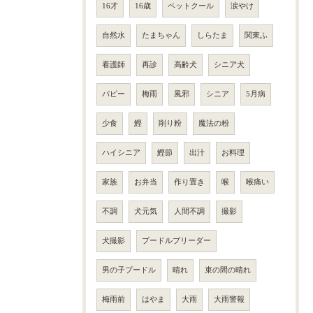
16才
16歳
ペットクール
涙やけ
自然水
たまちゃん
しらたま
関東ふ
看護師
再診
高齢犬
シニア犬
パピー
梅雨
風邪
シニア
5月病
少食
鰹
削り粉
魔法の粉
ハイシニア
鰹節
出汁
お料理
家族
お弁当
作り置き
喉
喉痛い
不調
犬元気
人間不調
撮影
犬撮影
プードルブリーダー
男の子プードル
晴れ
束の間の晴れ
梅雨前
はやま
大雨
大雨警報