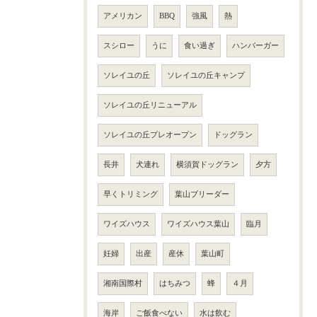
アメリカン
BBQ
強風
熱
スシロー
うに
食い過ぎ
ハンバーガー
ソレイユの丘
ソレイユの丘キャンプ
ソレイユの丘リニューアル
ソレイユの丘プレオープン
ドッグラン
長井
犬連れ
横須賀ドッグラン
夕方
早くトリミング
葉山ブリーダー
ワイズハウス
ワイズハウス葉山
臨月
妊婦
出産
産休
葉山町
湘南国際村
はちみつ
蜂
４月
海岸
ご飯食べない
水は飲む