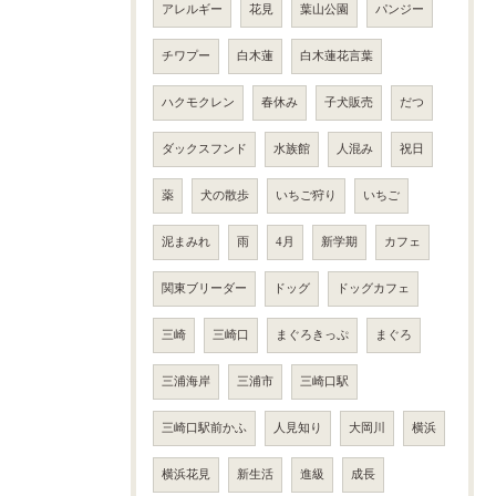
アレルギー
花見
葉山公園
パンジー
チワプー
白木蓮
白木蓮花言葉
ハクモクレン
春休み
子犬販売
だつ
ダックスフンド
水族館
人混み
祝日
薬
犬の散歩
いちご狩り
いちご
泥まみれ
雨
4月
新学期
カフェ
関東ブリーダー
ドッグ
ドッグカフェ
三崎
三崎口
まぐろきっぷ
まぐろ
三浦海岸
三浦市
三崎口駅
三崎口駅前かふ
人見知り
大岡川
横浜
横浜花見
新生活
進級
成長