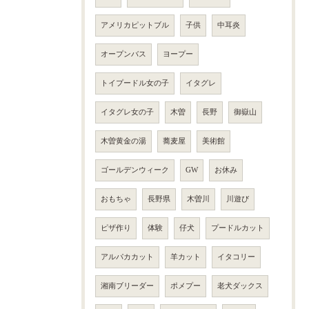
アメリカピットブル
子供
中耳炎
オープンバス
ヨープー
トイプードル女の子
イタグレ
イタグレ女の子
木曽
長野
御嶽山
木曽黄金の湯
蕎麦屋
美術館
ゴールデンウィーク
GW
お休み
おもちゃ
長野県
木曽川
川遊び
ピザ作り
体験
仔犬
プードルカット
アルパカカット
羊カット
イタコリー
湘南ブリーダー
ポメプー
老犬ダックス