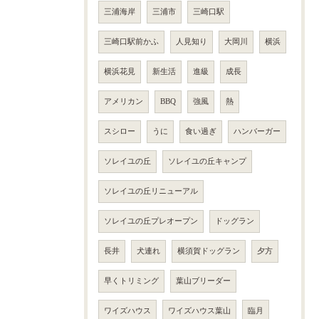
三浦海岸
三浦市
三崎口駅
三崎口駅前かふ
人見知り
大岡川
横浜
横浜花見
新生活
進級
成長
アメリカン
BBQ
強風
熱
スシロー
うに
食い過ぎ
ハンバーガー
ソレイユの丘
ソレイユの丘キャンプ
ソレイユの丘リニューアル
ソレイユの丘プレオープン
ドッグラン
長井
犬連れ
横須賀ドッグラン
夕方
早くトリミング
葉山ブリーダー
ワイズハウス
ワイズハウス葉山
臨月