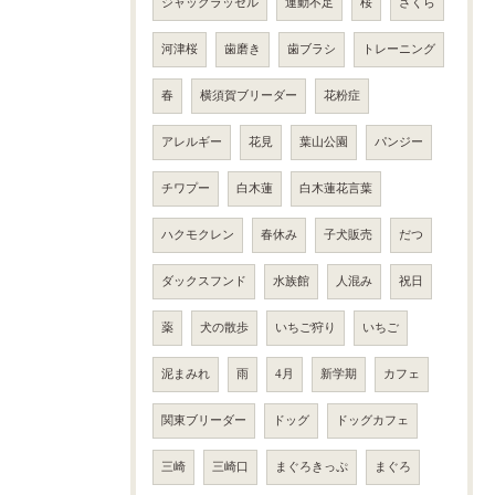
ジャックラッセル
運動不足
桜
さくら
河津桜
歯磨き
歯ブラシ
トレーニング
春
横須賀ブリーダー
花粉症
アレルギー
花見
葉山公園
パンジー
チワプー
白木蓮
白木蓮花言葉
ハクモクレン
春休み
子犬販売
だつ
ダックスフンド
水族館
人混み
祝日
薬
犬の散歩
いちご狩り
いちご
泥まみれ
雨
4月
新学期
カフェ
関東ブリーダー
ドッグ
ドッグカフェ
三崎
三崎口
まぐろきっぷ
まぐろ