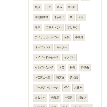
妊婦
出産
産休
葉山町
湘南国際村
はちみつ
蜂
４月
海岸
ご飯食べない
水は飲む
アメリカピットブル
子供
中耳炎
オープンバス
ヨープー
トイプードル女の子
イタグレ
イタグレ女の子
木曽
長野
御嶽山
木曽黄金の湯
蕎麦屋
美術館
ゴールデンウィーク
GW
お休み
おもちゃ
長野県
木曽川
川遊び