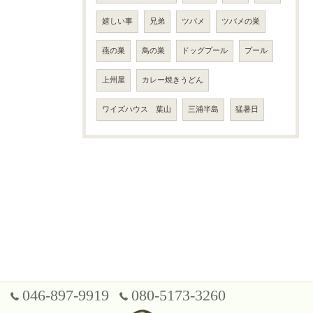
嬉しい事
兄弟
ツバメ
ツバメの巣
燕の巣
鳥の巣
ドッグプール
プール
上州屋
カレー焼きうどん
ワイズハウス 葉山
三浦半島
猛暑日
046-897-9919
080-5173-3260