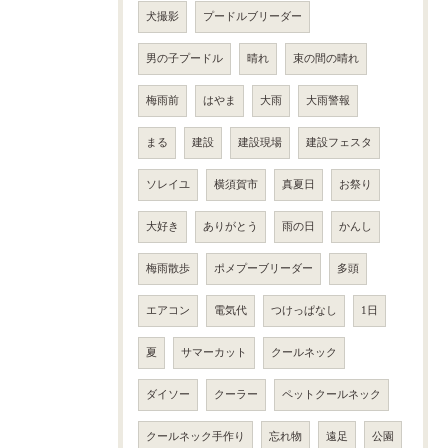
犬撮影
プードルブリーダー
男の子プードル
晴れ
束の間の晴れ
梅雨前
はやま
大雨
大雨警報
まる
建設
建設現場
建設フェスタ
ソレイユ
横須賀市
真夏日
お祭り
大好き
ありがとう
雨の日
かんし
梅雨散歩
ポメプーブリーダー
多頭
エアコン
電気代
つけっぱなし
1日
夏
サマーカット
クールネック
ダイソー
クーラー
ペットクールネック
クールネック手作り
忘れ物
遠足
公園