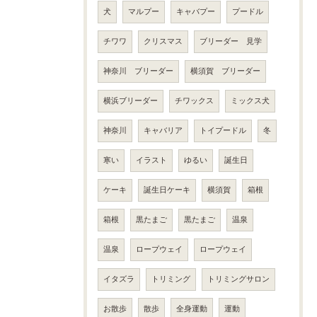
犬
マルプー
キャバプー
プードル
チワワ
クリスマス
ブリーダー 見学
神奈川 ブリーダー
横須賀 ブリーダー
横浜ブリーダー
チワックス
ミックス犬
神奈川
キャバリア
トイプードル
冬
寒い
イラスト
ゆるい
誕生日
ケーキ
誕生日ケーキ
横須賀
箱根
箱根
黒たまご
黒たまご
温泉
温泉
ロープウェイ
ロープウェイ
イタズラ
トリミング
トリミングサロン
お散歩
散歩
全身運動
運動