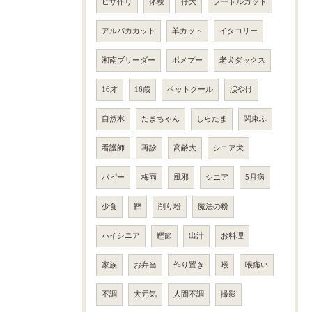
ピザ作り
体験
仔犬
プードルカット
アルパカカット
羊カット
イタコリー
湘南ブリーダー
ポメプー
老犬ダックス
16才
16歳
ペットクール
涙やけ
自然水
たまちゃん
しらたま
関東ふ
看護師
再診
高齢犬
シニア犬
パピー
梅雨
風邪
シニア
5月病
少食
鰹
削り粉
魔法の粉
ハイシニア
鰹節
出汁
お料理
家族
お弁当
作り置き
喉
喉痛い
不調
犬元気
人間不調
撮影