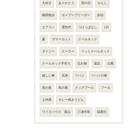
大好き
ありがとう
雨の日
かんし
梅雨散歩
ポメプーブリーダー
多頭
エアコン
電気代
つけっぱなし
1日
夏
サマーカット
クールネック
ダイソー
クーラー
ペットクールネック
クールネック手作り
忘れ物
遠足
公園
嬉しい事
兄弟
ツバメ
ツバメの巣
燕の巣
鳥の巣
ドッグプール
プール
上州屋
カレー焼きうどん
ワイズハウス 葉山
三浦半島
猛暑日