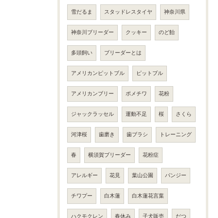
雪だるま
スタッドレスタイヤ
神奈川県
神奈川ブリーダー
クッキー
のど飴
多頭飼い
ブリーダーとは
アメリカンピットブル
ピットブル
アメリカンブリー
ポメチワ
花粉
ジャックラッセル
運動不足
桜
さくら
河津桜
歯磨き
歯ブラシ
トレーニング
春
横須賀ブリーダー
花粉症
アレルギー
花見
葉山公園
パンジー
チワプー
白木蓮
白木蓮花言葉
ハクモクレン
春休み
子犬販売
だつ