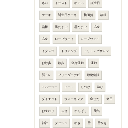
寒い
イラスト
ゆるい
誕生日
ケーキ
誕生日ケーキ
横須賀
箱根
箱根
黒たまご
黒たまご
温泉
温泉
ロープウェイ
ロープウェイ
イタズラ
トリミング
トリミングサロン
お散歩
散歩
全身運動
運動
脳トレ
ブリーダーナビ
動物病院
スムージー
フード
しつけ
噛む
ダイエット
ウォーキング
痩せた
休日
おすわり
ふせ
わんぱく
元気
神社
ダッシュ
ゆき
雪
雪かき