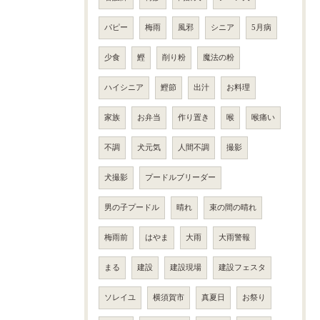
パピー
梅雨
風邪
シニア
5月病
少食
鰹
削り粉
魔法の粉
ハイシニア
鰹節
出汁
お料理
家族
お弁当
作り置き
喉
喉痛い
不調
犬元気
人間不調
撮影
犬撮影
プードルブリーダー
男の子プードル
晴れ
束の間の晴れ
梅雨前
はやま
大雨
大雨警報
まる
建設
建設現場
建設フェスタ
ソレイユ
横須賀市
真夏日
お祭り