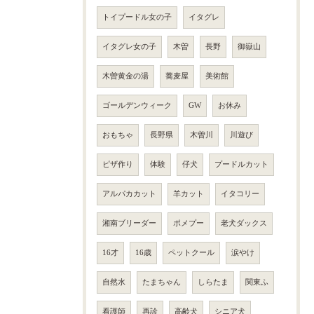
トイプードル女の子
イタグレ
イタグレ女の子
木曽
長野
御嶽山
木曽黄金の湯
蕎麦屋
美術館
ゴールデンウィーク
GW
お休み
おもちゃ
長野県
木曽川
川遊び
ピザ作り
体験
仔犬
プードルカット
アルパカカット
羊カット
イタコリー
湘南ブリーダー
ポメプー
老犬ダックス
16才
16歳
ペットクール
涙やけ
自然水
たまちゃん
しらたま
関東ふ
看護師
再診
高齢犬
シニア犬