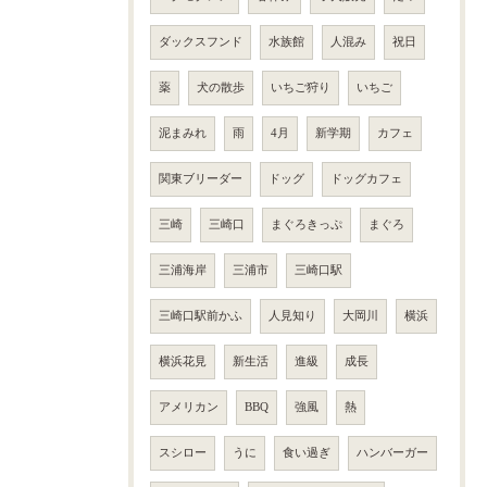
ダックスフンド
水族館
人混み
祝日
薬
犬の散歩
いちご狩り
いちご
泥まみれ
雨
4月
新学期
カフェ
関東ブリーダー
ドッグ
ドッグカフェ
三崎
三崎口
まぐろきっぷ
まぐろ
三浦海岸
三浦市
三崎口駅
三崎口駅前かふ
人見知り
大岡川
横浜
横浜花見
新生活
進級
成長
アメリカン
BBQ
強風
熱
スシロー
うに
食い過ぎ
ハンバーガー