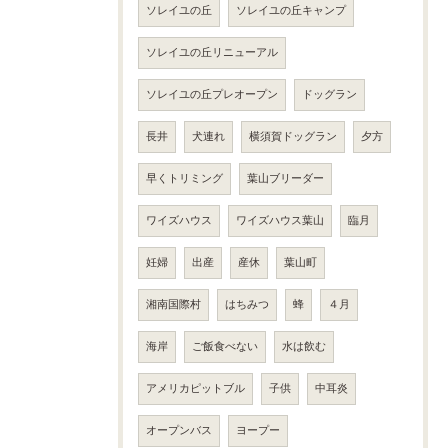
ソレイユの丘
ソレイユの丘キャンプ
ソレイユの丘リニューアル
ソレイユの丘プレオープン
ドッグラン
長井
犬連れ
横須賀ドッグラン
夕方
早くトリミング
葉山ブリーダー
ワイズハウス
ワイズハウス葉山
臨月
妊婦
出産
産休
葉山町
湘南国際村
はちみつ
蜂
４月
海岸
ご飯食べない
水は飲む
アメリカピットブル
子供
中耳炎
オープンバス
ヨープー