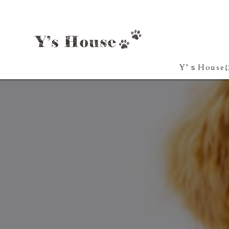
Y’ｓHous