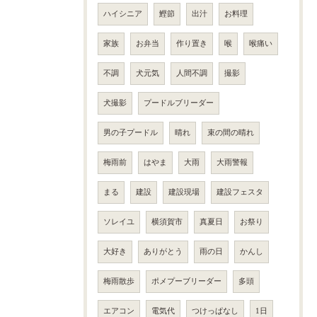
ハイシニア
鰹節
出汁
お料理
家族
お弁当
作り置き
喉
喉痛い
不調
犬元気
人間不調
撮影
犬撮影
プードルブリーダー
男の子プードル
晴れ
束の間の晴れ
梅雨前
はやま
大雨
大雨警報
まる
建設
建設現場
建設フェスタ
ソレイユ
横須賀市
真夏日
お祭り
大好き
ありがとう
雨の日
かんし
梅雨散歩
ポメプーブリーダー
多頭
エアコン
電気代
つけっぱなし
1日