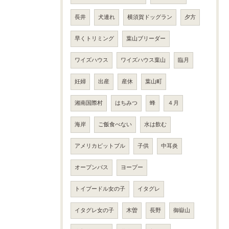
長井
犬連れ
横須賀ドッグラン
夕方
早くトリミング
葉山ブリーダー
ワイズハウス
ワイズハウス葉山
臨月
妊婦
出産
産休
葉山町
湘南国際村
はちみつ
蜂
４月
海岸
ご飯食べない
水は飲む
アメリカピットブル
子供
中耳炎
オープンバス
ヨープー
トイプードル女の子
イタグレ
イタグレ女の子
木曽
長野
御嶽山