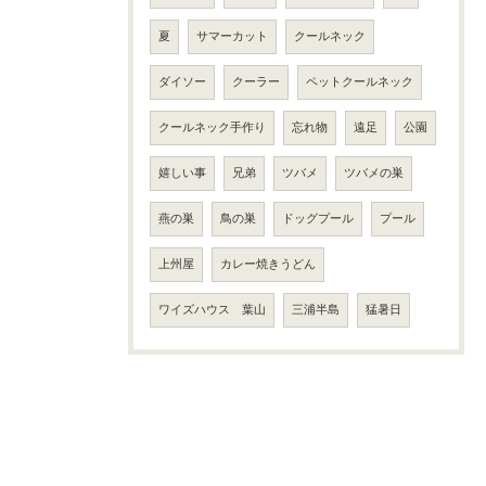
夏
サマーカット
クールネック
ダイソー
クーラー
ペットクールネック
クールネック手作り
忘れ物
遠足
公園
嬉しい事
兄弟
ツバメ
ツバメの巣
燕の巣
鳥の巣
ドッグプール
プール
上州屋
カレー焼きうどん
ワイズハウス 葉山
三浦半島
猛暑日