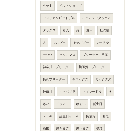
ペット
ペットショップ
アメリカンピッドブル
ミニチュアダックス
ダックス
老犬
海
湘南
虹の橋
犬
マルプー
キャバプー
プードル
チワワ
クリスマス
ブリーダー 見学
神奈川 ブリーダー
横須賀 ブリーダー
横浜ブリーダー
チワックス
ミックス犬
神奈川
キャバリア
トイプードル
冬
寒い
イラスト
ゆるい
誕生日
ケーキ
誕生日ケーキ
横須賀
箱根
箱根
黒たまご
黒たまご
温泉