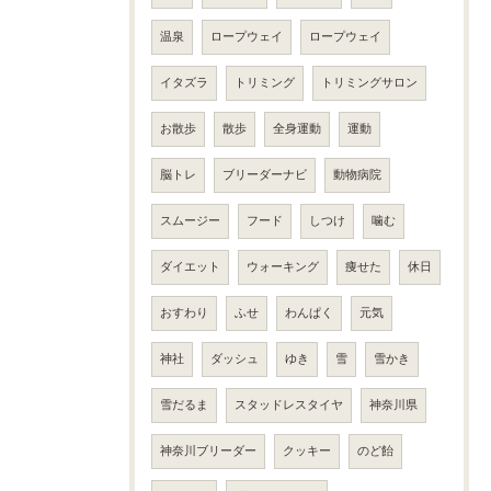
温泉
ロープウェイ
ロープウェイ
イタズラ
トリミング
トリミングサロン
お散歩
散歩
全身運動
運動
脳トレ
ブリーダーナビ
動物病院
スムージー
フード
しつけ
噛む
ダイエット
ウォーキング
痩せた
休日
おすわり
ふせ
わんぱく
元気
神社
ダッシュ
ゆき
雪
雪かき
雪だるま
スタッドレスタイヤ
神奈川県
神奈川ブリーダー
クッキー
のど飴