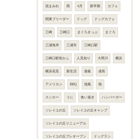
泥まみれ
雨
4月
新学期
カフェ
関東ブリーダー
ドッグ
ドッグカフェ
三崎
三崎口
まぐろきっぷ
まぐろ
三浦海岸
三浦市
三崎口駅
三崎口駅前かふ
人見知り
大岡川
横浜
横浜花見
新生活
進級
成長
アメリカン
BBQ
強風
熱
スシロー
うに
食い過ぎ
ハンバーガー
ソレイユの丘
ソレイユの丘キャンプ
ソレイユの丘リニューアル
ソレイユの丘プレオープン
ドッグラン