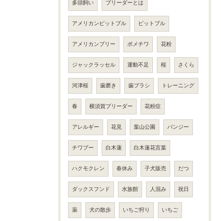
多頭飼い
ブリーダーとは
アメリカンピットブル
ピットブル
アメリカンブリー
ポメチワ
花粉
ジャックラッセル
運動不足
桜
さくら
河津桜
歯磨き
歯ブラシ
トレーニング
春
横須賀ブリーダー
花粉症
アレルギー
花見
葉山公園
パンジー
チワプー
白木蓮
白木蓮花言葉
ハクモクレン
春休み
子犬販売
だつ
ダックスフンド
水族館
人混み
祝日
薬
犬の散歩
いちご狩り
いちご