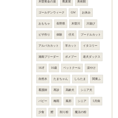
木曽黄金の湯
蕎麦屋
美術館
ゴールデンウィーク
GW
お休み
おもちゃ
長野県
木曽川
川遊び
ピザ作り
体験
仔犬
プードルカット
アルパカカット
羊カット
イタコリー
湘南ブリーダー
ポメプー
老犬ダックス
16才
16歳
ペットクール
涙やけ
自然水
たまちゃん
しらたま
関東ふ
看護師
再診
高齢犬
シニア犬
パピー
梅雨
風邪
シニア
5月病
少食
鰹
削り粉
魔法の粉