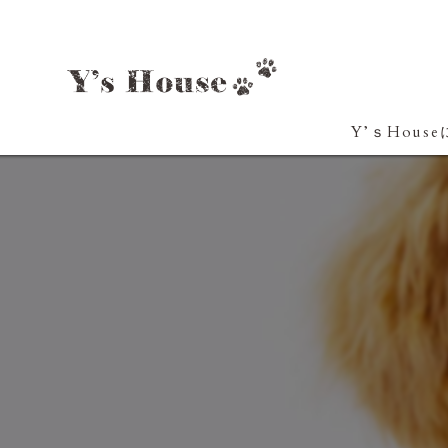
Y’ｓHous