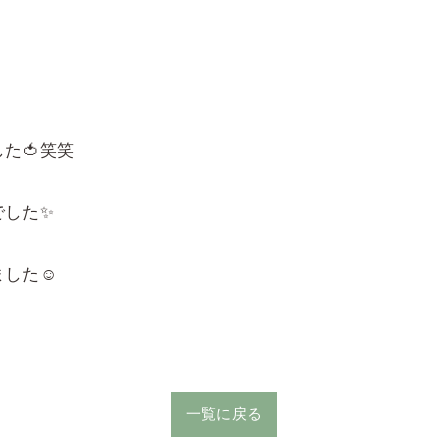
た🍅笑笑
でした✨
した☺️
一覧に戻る