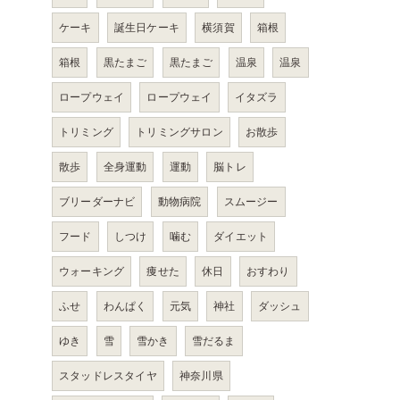
ケーキ
誕生日ケーキ
横須賀
箱根
箱根
黒たまご
黒たまご
温泉
温泉
ロープウェイ
ロープウェイ
イタズラ
トリミング
トリミングサロン
お散歩
散歩
全身運動
運動
脳トレ
ブリーダーナビ
動物病院
スムージー
フード
しつけ
噛む
ダイエット
ウォーキング
痩せた
休日
おすわり
ふせ
わんぱく
元気
神社
ダッシュ
ゆき
雪
雪かき
雪だるま
スタッドレスタイヤ
神奈川県