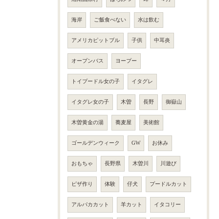
海岸
ご飯食べない
水は飲む
アメリカピットブル
子供
中耳炎
オープンバス
ヨープー
トイプードル女の子
イタグレ
イタグレ女の子
木曽
長野
御嶽山
木曽黄金の湯
蕎麦屋
美術館
ゴールデンウィーク
GW
お休み
おもちゃ
長野県
木曽川
川遊び
ピザ作り
体験
仔犬
プードルカット
アルパカカット
羊カット
イタコリー