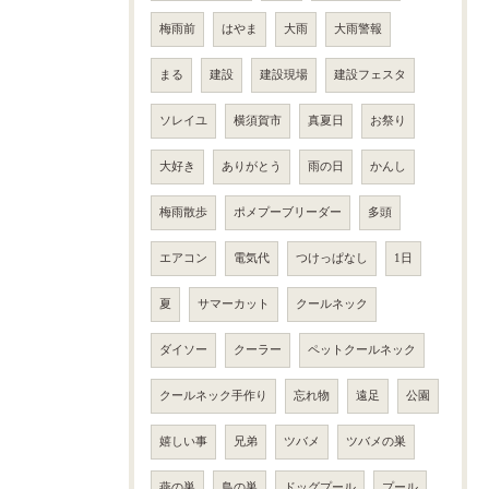
梅雨前
はやま
大雨
大雨警報
まる
建設
建設現場
建設フェスタ
ソレイユ
横須賀市
真夏日
お祭り
大好き
ありがとう
雨の日
かんし
梅雨散歩
ポメプーブリーダー
多頭
エアコン
電気代
つけっぱなし
1日
夏
サマーカット
クールネック
ダイソー
クーラー
ペットクールネック
クールネック手作り
忘れ物
遠足
公園
嬉しい事
兄弟
ツバメ
ツバメの巣
燕の巣
鳥の巣
ドッグプール
プール