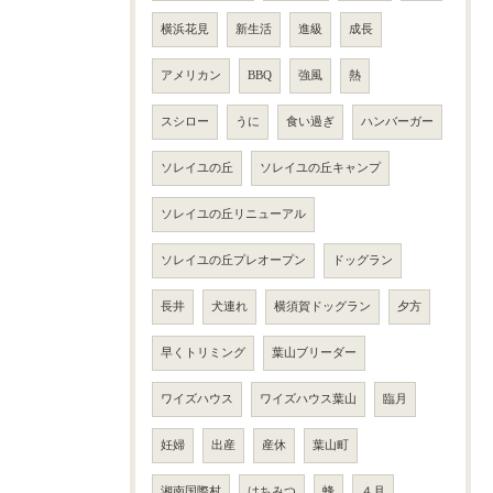
横浜花見
新生活
進級
成長
アメリカン
BBQ
強風
熱
スシロー
うに
食い過ぎ
ハンバーガー
ソレイユの丘
ソレイユの丘キャンプ
ソレイユの丘リニューアル
ソレイユの丘プレオープン
ドッグラン
長井
犬連れ
横須賀ドッグラン
夕方
早くトリミング
葉山ブリーダー
ワイズハウス
ワイズハウス葉山
臨月
妊婦
出産
産休
葉山町
湘南国際村
はちみつ
蜂
４月