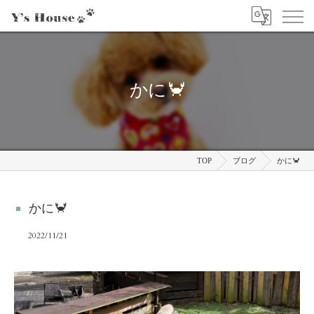
かに🦀
TOP
ブログ
かに🦀
かに🦀
2022/11/21