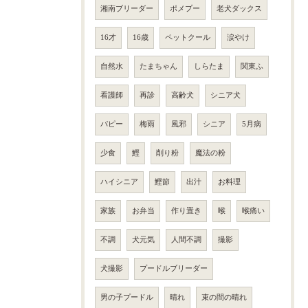
湘南ブリーダー
ポメプー
老犬ダックス
16才
16歳
ペットクール
涙やけ
自然水
たまちゃん
しらたま
関東ふ
看護師
再診
高齢犬
シニア犬
パピー
梅雨
風邪
シニア
5月病
少食
鰹
削り粉
魔法の粉
ハイシニア
鰹節
出汁
お料理
家族
お弁当
作り置き
喉
喉痛い
不調
犬元気
人間不調
撮影
犬撮影
プードルブリーダー
男の子プードル
晴れ
束の間の晴れ