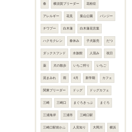
春
横須賀ブリーダー
花粉症
アレルギー
花見
葉山公園
パンジー
チワプー
白木蓮
白木蓮花言葉
ハクモクレン
春休み
子犬販売
だつ
ダックスフンド
水族館
人混み
祝日
薬
犬の散歩
いちご狩り
いちご
泥まみれ
雨
4月
新学期
カフェ
関東ブリーダー
ドッグ
ドッグカフェ
三崎
三崎口
まぐろきっぷ
まぐろ
三浦海岸
三浦市
三崎口駅
三崎口駅前かふ
人見知り
大岡川
横浜