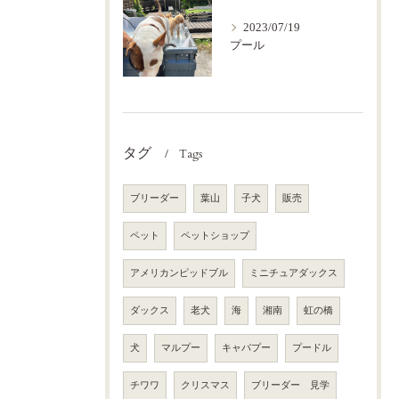
2023/07/19
プール
タグ
Tags
ブリーダー
葉山
子犬
販売
ペット
ペットショップ
アメリカンピッドブル
ミニチュアダックス
ダックス
老犬
海
湘南
虹の橋
犬
マルプー
キャバプー
プードル
チワワ
クリスマス
ブリーダー 見学