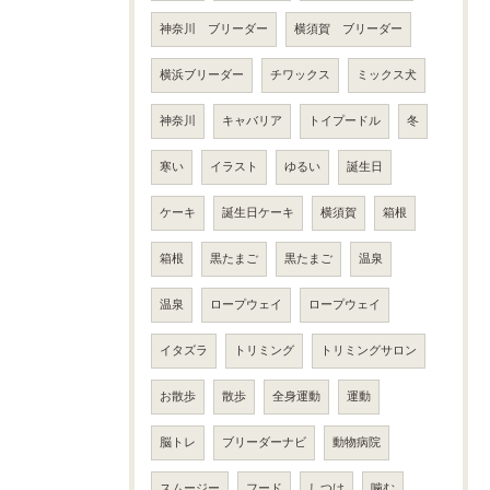
神奈川 ブリーダー
横須賀 ブリーダー
横浜ブリーダー
チワックス
ミックス犬
神奈川
キャバリア
トイプードル
冬
寒い
イラスト
ゆるい
誕生日
ケーキ
誕生日ケーキ
横須賀
箱根
箱根
黒たまご
黒たまご
温泉
温泉
ロープウェイ
ロープウェイ
イタズラ
トリミング
トリミングサロン
お散歩
散歩
全身運動
運動
脳トレ
ブリーダーナビ
動物病院
スムージー
フード
しつけ
噛む