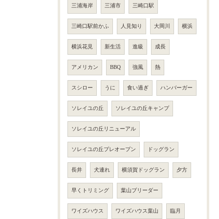
三浦海岸
三浦市
三崎口駅
三崎口駅前かふ
人見知り
大岡川
横浜
横浜花見
新生活
進級
成長
アメリカン
BBQ
強風
熱
スシロー
うに
食い過ぎ
ハンバーガー
ソレイユの丘
ソレイユの丘キャンプ
ソレイユの丘リニューアル
ソレイユの丘プレオープン
ドッグラン
長井
犬連れ
横須賀ドッグラン
夕方
早くトリミング
葉山ブリーダー
ワイズハウス
ワイズハウス葉山
臨月