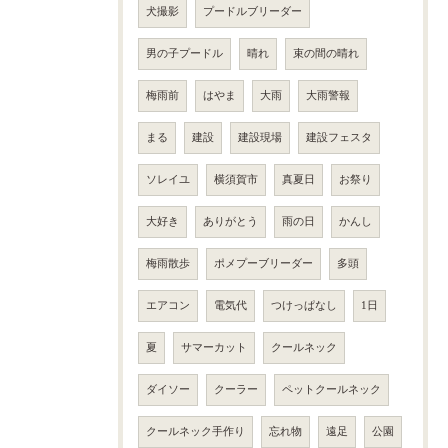
犬撮影
プードルブリーダー
男の子プードル
晴れ
束の間の晴れ
梅雨前
はやま
大雨
大雨警報
まる
建設
建設現場
建設フェスタ
ソレイユ
横須賀市
真夏日
お祭り
大好き
ありがとう
雨の日
かんし
梅雨散歩
ポメプーブリーダー
多頭
エアコン
電気代
つけっぱなし
1日
夏
サマーカット
クールネック
ダイソー
クーラー
ペットクールネック
クールネック手作り
忘れ物
遠足
公園