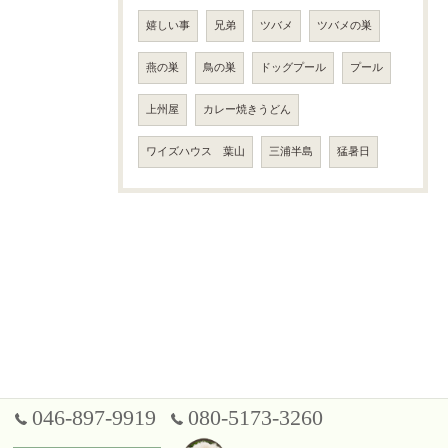
嬉しい事
兄弟
ツバメ
ツバメの巣
燕の巣
鳥の巣
ドッグプール
プール
上州屋
カレー焼きうどん
ワイズハウス 葉山
三浦半島
猛暑日
046-897-9919
080-5173-3260