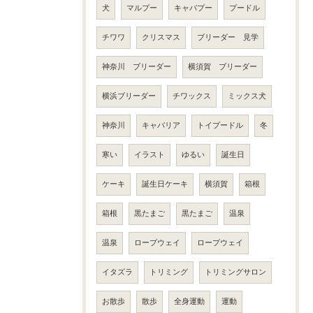
犬
マルプー
キャバプー
プードル
チワワ
クリスマス
ブリーダー 見学
神奈川 ブリーダー
横須賀 ブリーダー
横浜ブリーダー
チワックス
ミックス犬
神奈川
キャバリア
トイプードル
冬
寒い
イラスト
ゆるい
誕生日
ケーキ
誕生日ケーキ
横須賀
箱根
箱根
黒たまご
黒たまご
温泉
温泉
ロープウェイ
ロープウェイ
イタズラ
トリミング
トリミングサロン
お散歩
散歩
全身運動
運動