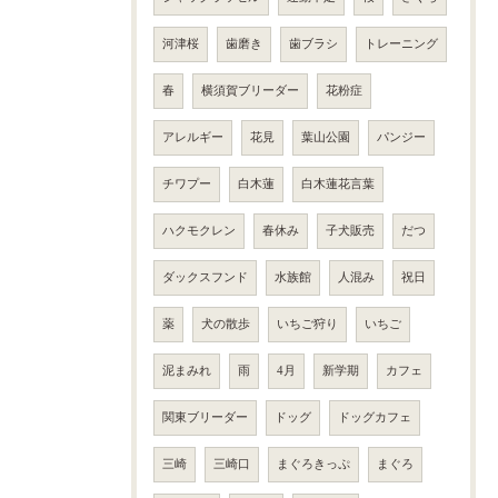
河津桜
歯磨き
歯ブラシ
トレーニング
春
横須賀ブリーダー
花粉症
アレルギー
花見
葉山公園
パンジー
チワプー
白木蓮
白木蓮花言葉
ハクモクレン
春休み
子犬販売
だつ
ダックスフンド
水族館
人混み
祝日
薬
犬の散歩
いちご狩り
いちご
泥まみれ
雨
4月
新学期
カフェ
関東ブリーダー
ドッグ
ドッグカフェ
三崎
三崎口
まぐろきっぷ
まぐろ