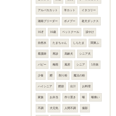
アルパカカット
羊カット
イタコリー
湘南ブリーダー
ポメプー
老犬ダックス
16才
16歳
ペットクール
涙やけ
自然水
たまちゃん
しらたま
関東ふ
看護師
再診
高齢犬
シニア犬
パピー
梅雨
風邪
シニア
5月病
少食
鰹
削り粉
魔法の粉
ハイシニア
鰹節
出汁
お料理
家族
お弁当
作り置き
喉
喉痛い
不調
犬元気
人間不調
撮影