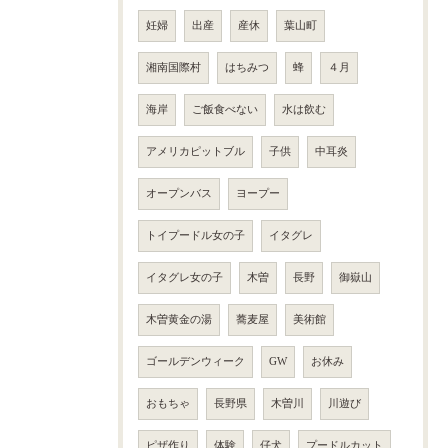
妊婦
出産
産休
葉山町
湘南国際村
はちみつ
蜂
４月
海岸
ご飯食べない
水は飲む
アメリカピットブル
子供
中耳炎
オープンバス
ヨープー
トイプードル女の子
イタグレ
イタグレ女の子
木曽
長野
御嶽山
木曽黄金の湯
蕎麦屋
美術館
ゴールデンウィーク
GW
お休み
おもちゃ
長野県
木曽川
川遊び
ピザ作り
体験
仔犬
プードルカット