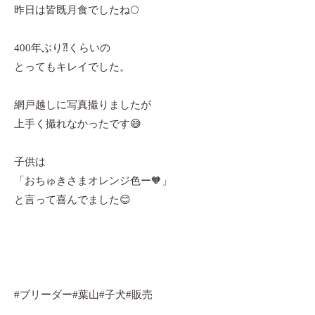
昨日は皆既月食でしたね🌕
400年ぶり⁈くらいの
とってもキレイでした。
網戸越しに写真撮りましたが
上手く撮れなかったです😅
子供は
「おちゅきさまオレンジ色ー🧡」
と言って喜んでました😊
#ブリーダー#葉山#子犬#販売