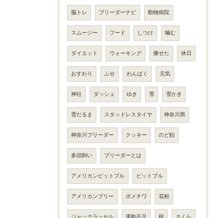
脳トレ
ブリーダーナビ
動物病院
スムージー
フード
しつけ
噛む
ダイエット
ウォーキング
痩せた
休日
おすわり
ふせ
わんぱく
元気
神社
ダッシュ
ゆき
雪
雪かき
雪だるま
スタッドレスタイヤ
神奈川県
神奈川ブリーダー
クッキー
のど飴
多頭飼い
ブリーダーとは
アメリカンピットブル
ピットブル
アメリカンブリー
ポメチワ
花粉
ジャックラッセル
運動不足
桜
さくら