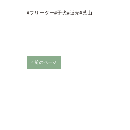
#ブリーダー#子犬#販売#葉山
< 前のページ