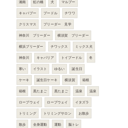
湘南
虹の橋
犬
マルプー
キャバプー
プードル
チワワ
クリスマス
ブリーダー 見学
神奈川 ブリーダー
横須賀 ブリーダー
横浜ブリーダー
チワックス
ミックス犬
神奈川
キャバリア
トイプードル
冬
寒い
イラスト
ゆるい
誕生日
ケーキ
誕生日ケーキ
横須賀
箱根
箱根
黒たまご
黒たまご
温泉
温泉
ロープウェイ
ロープウェイ
イタズラ
トリミング
トリミングサロン
お散歩
散歩
全身運動
運動
脳トレ