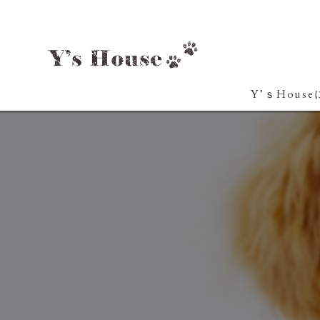
Y’ｓHous