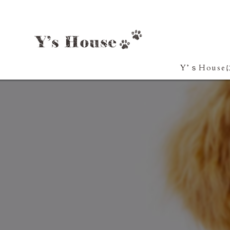
Y’ｓHous