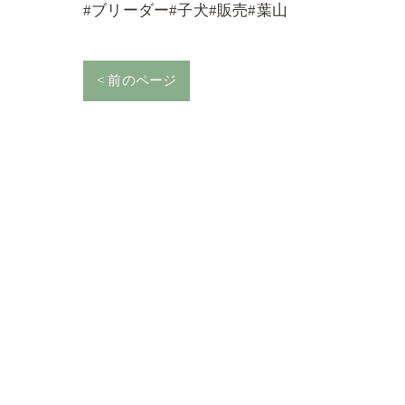
#ブリーダー#子犬#販売#葉山
< 前のページ