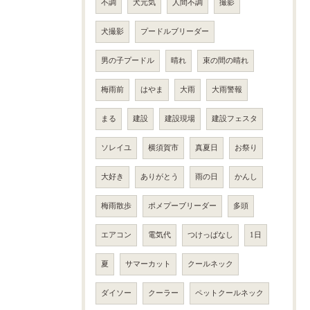
不調
犬元気
人間不調
撮影
犬撮影
プードルブリーダー
男の子プードル
晴れ
束の間の晴れ
梅雨前
はやま
大雨
大雨警報
まる
建設
建設現場
建設フェスタ
ソレイユ
横須賀市
真夏日
お祭り
大好き
ありがとう
雨の日
かんし
梅雨散歩
ポメプーブリーダー
多頭
エアコン
電気代
つけっぱなし
1日
夏
サマーカット
クールネック
ダイソー
クーラー
ペットクールネック