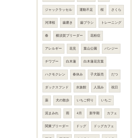
ジャックラッセル
運動不足
桜
さくら
河津桜
歯磨き
歯ブラシ
トレーニング
春
横須賀ブリーダー
花粉症
アレルギー
花見
葉山公園
パンジー
チワプー
白木蓮
白木蓮花言葉
ハクモクレン
春休み
子犬販売
だつ
ダックスフンド
水族館
人混み
祝日
薬
犬の散歩
いちご狩り
いちご
泥まみれ
雨
4月
新学期
カフェ
関東ブリーダー
ドッグ
ドッグカフェ