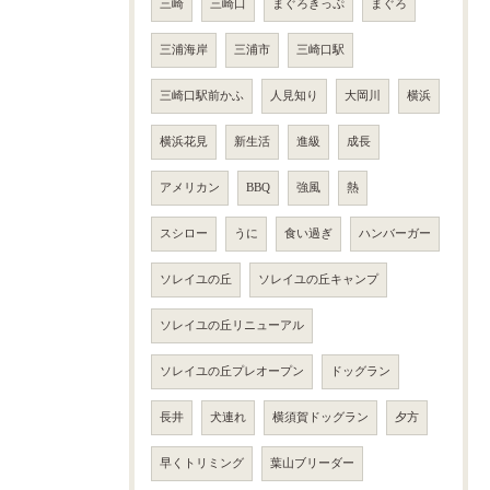
三崎
三崎口
まぐろきっぷ
まぐろ
三浦海岸
三浦市
三崎口駅
三崎口駅前かふ
人見知り
大岡川
横浜
横浜花見
新生活
進級
成長
アメリカン
BBQ
強風
熱
スシロー
うに
食い過ぎ
ハンバーガー
ソレイユの丘
ソレイユの丘キャンプ
ソレイユの丘リニューアル
ソレイユの丘プレオープン
ドッグラン
長井
犬連れ
横須賀ドッグラン
夕方
早くトリミング
葉山ブリーダー