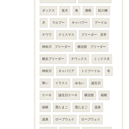
ダックス
老犬
海
湘南
虹の橋
犬
マルプー
キャバプー
プードル
チワワ
クリスマス
ブリーダー 見学
神奈川 ブリーダー
横須賀 ブリーダー
横浜ブリーダー
チワックス
ミックス犬
神奈川
キャバリア
トイプードル
冬
寒い
イラスト
ゆるい
誕生日
ケーキ
誕生日ケーキ
横須賀
箱根
箱根
黒たまご
黒たまご
温泉
温泉
ロープウェイ
ロープウェイ