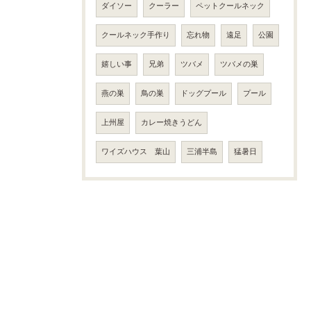
ダイソー
クーラー
ペットクールネック
クールネック手作り
忘れ物
遠足
公園
嬉しい事
兄弟
ツバメ
ツバメの巣
燕の巣
鳥の巣
ドッグプール
プール
上州屋
カレー焼きうどん
ワイズハウス 葉山
三浦半島
猛暑日