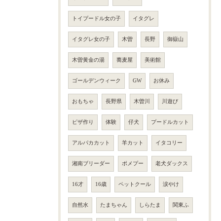
トイプードル女の子
イタグレ
イタグレ女の子
木曽
長野
御嶽山
木曽黄金の湯
蕎麦屋
美術館
ゴールデンウィーク
GW
お休み
おもちゃ
長野県
木曽川
川遊び
ピザ作り
体験
仔犬
プードルカット
アルパカカット
羊カット
イタコリー
湘南ブリーダー
ポメプー
老犬ダックス
16才
16歳
ペットクール
涙やけ
自然水
たまちゃん
しらたま
関東ふ