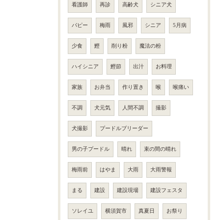
看護師
再診
高齢犬
シニア犬
パピー
梅雨
風邪
シニア
5月病
少食
鰹
削り粉
魔法の粉
ハイシニア
鰹節
出汁
お料理
家族
お弁当
作り置き
喉
喉痛い
不調
犬元気
人間不調
撮影
犬撮影
プードルブリーダー
男の子プードル
晴れ
束の間の晴れ
梅雨前
はやま
大雨
大雨警報
まる
建設
建設現場
建設フェスタ
ソレイユ
横須賀市
真夏日
お祭り