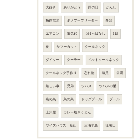
大好き
ありがとう
雨の日
かんし
梅雨散歩
ポメプーブリーダー
多頭
エアコン
電気代
つけっぱなし
1日
夏
サマーカット
クールネック
ダイソー
クーラー
ペットクールネック
クールネック手作り
忘れ物
遠足
公園
嬉しい事
兄弟
ツバメ
ツバメの巣
燕の巣
鳥の巣
ドッグプール
プール
上州屋
カレー焼きうどん
ワイズハウス 葉山
三浦半島
猛暑日