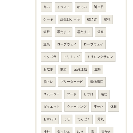
寒い
イラスト
ゆるい
誕生日
ケーキ
誕生日ケーキ
横須賀
箱根
箱根
黒たまご
黒たまご
温泉
温泉
ロープウェイ
ロープウェイ
イタズラ
トリミング
トリミングサロン
お散歩
散歩
全身運動
運動
脳トレ
ブリーダーナビ
動物病院
スムージー
フード
しつけ
噛む
ダイエット
ウォーキング
痩せた
休日
おすわり
ふせ
わんぱく
元気
神社
ダッシュ
ゆき
雪
雪かき