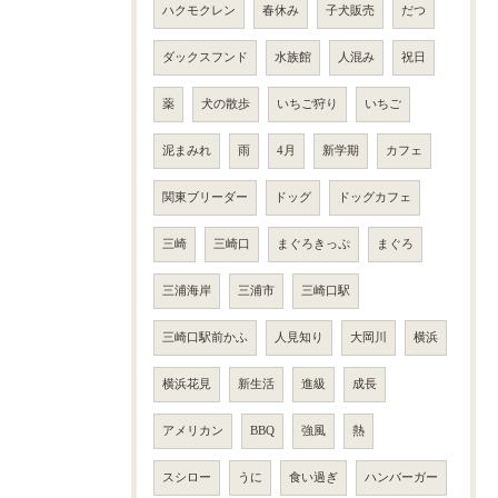
ハクモクレン
春休み
子犬販売
だつ
ダックスフンド
水族館
人混み
祝日
薬
犬の散歩
いちご狩り
いちご
泥まみれ
雨
4月
新学期
カフェ
関東ブリーダー
ドッグ
ドッグカフェ
三崎
三崎口
まぐろきっぷ
まぐろ
三浦海岸
三浦市
三崎口駅
三崎口駅前かふ
人見知り
大岡川
横浜
横浜花見
新生活
進級
成長
アメリカン
BBQ
強風
熱
スシロー
うに
食い過ぎ
ハンバーガー