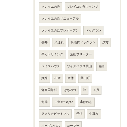
ソレイユの丘
ソレイユの丘キャンプ
ソレイユの丘リニューアル
ソレイユの丘プレオープン
ドッグラン
長井
犬連れ
横須賀ドッグラン
夕方
早くトリミング
葉山ブリーダー
ワイズハウス
ワイズハウス葉山
臨月
妊婦
出産
産休
葉山町
湘南国際村
はちみつ
蜂
４月
海岸
ご飯食べない
水は飲む
アメリカピットブル
子供
中耳炎
オープンバス
ヨープー