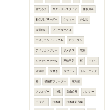
雪だるま
スタッドレスタイヤ
神奈川県
神奈川ブリーダー
クッキー
のど飴
多頭飼い
ブリーダーとは
アメリカンピットブル
ピットブル
アメリカンブリー
ポメチワ
花粉
ジャックラッセル
運動不足
桜
さくら
河津桜
歯磨き
歯ブラシ
トレーニング
春
横須賀ブリーダー
花粉症
アレルギー
花見
葉山公園
パンジー
チワプー
白木蓮
白木蓮花言葉