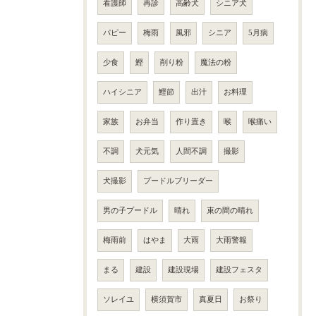
看護師
再診
高齢犬
シニア犬
パピー
梅雨
風邪
シニア
5月病
少食
鰹
削り粉
魔法の粉
ハイシニア
鰹節
出汁
お料理
家族
お弁当
作り置き
喉
喉痛い
不調
犬元気
人間不調
撮影
犬撮影
プードルブリーダー
男の子プードル
晴れ
束の間の晴れ
梅雨前
はやま
大雨
大雨警報
まる
建設
建設現場
建設フェスタ
ソレイユ
横須賀市
真夏日
お祭り