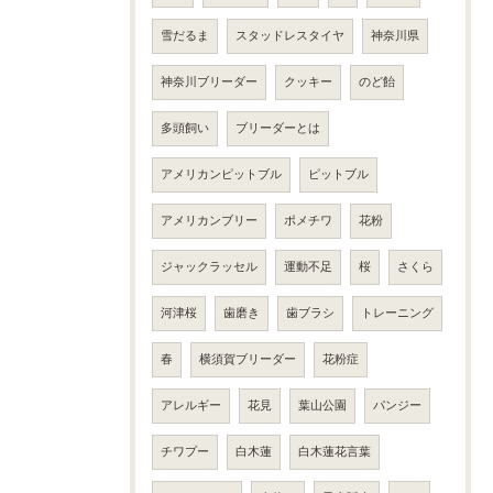
雪だるま
スタッドレスタイヤ
神奈川県
神奈川ブリーダー
クッキー
のど飴
多頭飼い
ブリーダーとは
アメリカンピットブル
ピットブル
アメリカンブリー
ポメチワ
花粉
ジャックラッセル
運動不足
桜
さくら
河津桜
歯磨き
歯ブラシ
トレーニング
春
横須賀ブリーダー
花粉症
アレルギー
花見
葉山公園
パンジー
チワプー
白木蓮
白木蓮花言葉