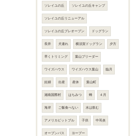
ソレイユの丘
ソレイユの丘キャンプ
ソレイユの丘リニューアル
ソレイユの丘プレオープン
ドッグラン
長井
犬連れ
横須賀ドッグラン
夕方
早くトリミング
葉山ブリーダー
ワイズハウス
ワイズハウス葉山
臨月
妊婦
出産
産休
葉山町
湘南国際村
はちみつ
蜂
４月
海岸
ご飯食べない
水は飲む
アメリカピットブル
子供
中耳炎
オープンバス
ヨープー