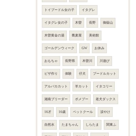
トイプードル女の子
イタグレ
イタグレ女の子
木曽
長野
御嶽山
木曽黄金の湯
蕎麦屋
美術館
ゴールデンウィーク
GW
お休み
おもちゃ
長野県
木曽川
川遊び
ピザ作り
体験
仔犬
プードルカット
アルパカカット
羊カット
イタコリー
湘南ブリーダー
ポメプー
老犬ダックス
16才
16歳
ペットクール
涙やけ
自然水
たまちゃん
しらたま
関東ふ