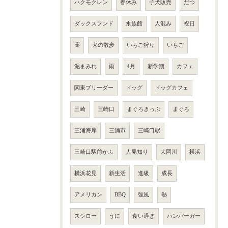
ハクモクレン
春休み
子犬販売
だつ
ダックスフンド
水族館
人混み
祝日
薬
犬の散歩
いちご狩り
いちご
泥まみれ
雨
4月
新学期
カフェ
関東ブリーダー
ドッグ
ドッグカフェ
三崎
三崎口
まぐろきっぷ
まぐろ
三浦海岸
三浦市
三崎口駅
三崎口駅前かふ
人見知り
大岡川
横浜
横浜花見
新生活
進級
成長
アメリカン
BBQ
強風
熱
スシロー
うに
食い過ぎ
ハンバーガー