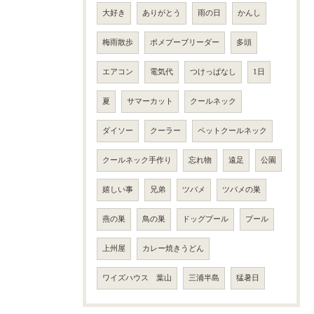
大好き
ありがとう
雨の日
かんし
梅雨散歩
ポメプーブリーダー
多頭
エアコン
電気代
つけっぱなし
1日
夏
サマーカット
クールネック
ダイソー
クーラー
ペットクールネック
クールネック手作り
忘れ物
遠足
公園
嬉しい事
兄弟
ツバメ
ツバメの巣
燕の巣
鳥の巣
ドッグプール
プール
上州屋
カレー焼きうどん
ワイズハウス 葉山
三浦半島
猛暑日