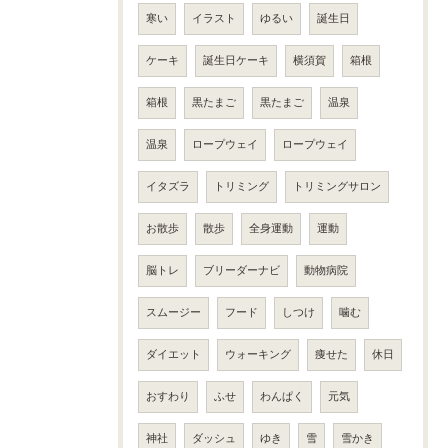
寒い
イラスト
ゆるい
誕生日
ケーキ
誕生日ケーキ
横須賀
箱根
箱根
黒たまご
黒たまご
温泉
温泉
ロープウェイ
ロープウェイ
イタズラ
トリミング
トリミングサロン
お散歩
散歩
全身運動
運動
脳トレ
ブリーダーナビ
動物病院
スムージー
フード
しつけ
噛む
ダイエット
ウォーキング
痩せた
休日
おすわり
ふせ
わんぱく
元気
神社
ダッシュ
ゆき
雪
雪かき