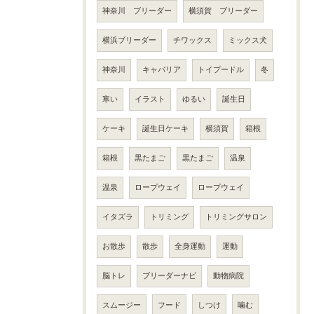
神奈川 ブリーダー
横須賀 ブリーダー
横浜ブリーダー
チワックス
ミックス犬
神奈川
キャバリア
トイプードル
冬
寒い
イラスト
ゆるい
誕生日
ケーキ
誕生日ケーキ
横須賀
箱根
箱根
黒たまご
黒たまご
温泉
温泉
ロープウェイ
ロープウェイ
イタズラ
トリミング
トリミングサロン
お散歩
散歩
全身運動
運動
脳トレ
ブリーダーナビ
動物病院
スムージー
フード
しつけ
噛む