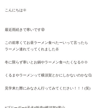
こんにちは🌞
最近雨続きで寒いです😵
この前寒くてお昼ラーメン食べたーいって言ったら
ラーメン連れてってくれました🍜
冬に限らず寒いとお鍋やラーメン食べたくなる🍲🍲
くるまやラーメンって横須賀とかにしかないのかな🤔
見学来た際にみなさん行ってみてください！！！(笑)
#ブリーダー#子犬#販売#横須賀#葉山