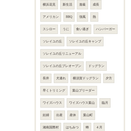
横浜花見
新生活
進級
成長
アメリカン
BBQ
強風
熱
スシロー
うに
食い過ぎ
ハンバーガー
ソレイユの丘
ソレイユの丘キャンプ
ソレイユの丘リニューアル
ソレイユの丘プレオープン
ドッグラン
長井
犬連れ
横須賀ドッグラン
夕方
早くトリミング
葉山ブリーダー
ワイズハウス
ワイズハウス葉山
臨月
妊婦
出産
産休
葉山町
湘南国際村
はちみつ
蜂
４月