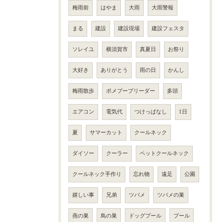
梅雨前
はやま
大雨
大雨警報
まる
建設
建設現場
建設フェスタ
ソレイユ
横須賀市
真夏日
お祭り
大好き
ありがとう
雨の日
かんし
梅雨散歩
ポメプーブリーダー
多頭
エアコン
電気代
つけっぱなし
1日
夏
サマーカット
クールネック
ダイソー
クーラー
ペットクールネック
クールネック手作り
忘れ物
遠足
公園
嬉しい事
兄弟
ツバメ
ツバメの巣
燕の巣
鳥の巣
ドッグプール
プール