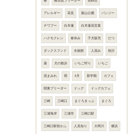
春
横須賀ブリーダー
花粉症
アレルギー
花見
葉山公園
パンジー
チワプー
白木蓮
白木蓮花言葉
ハクモクレン
春休み
子犬販売
だつ
ダックスフンド
水族館
人混み
祝日
薬
犬の散歩
いちご狩り
いちご
泥まみれ
雨
4月
新学期
カフェ
関東ブリーダー
ドッグ
ドッグカフェ
三崎
三崎口
まぐろきっぷ
まぐろ
三浦海岸
三浦市
三崎口駅
三崎口駅前かふ
人見知り
大岡川
横浜