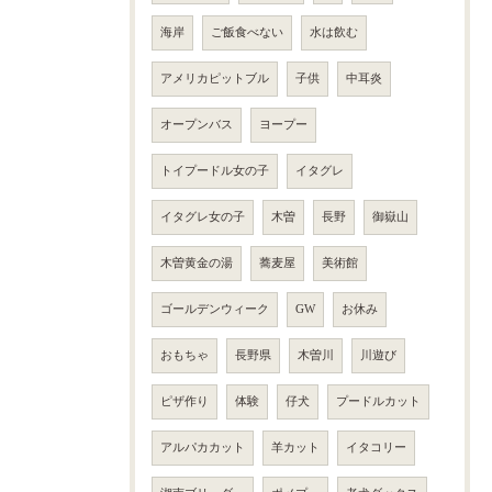
海岸
ご飯食べない
水は飲む
アメリカピットブル
子供
中耳炎
オープンバス
ヨープー
トイプードル女の子
イタグレ
イタグレ女の子
木曽
長野
御嶽山
木曽黄金の湯
蕎麦屋
美術館
ゴールデンウィーク
GW
お休み
おもちゃ
長野県
木曽川
川遊び
ピザ作り
体験
仔犬
プードルカット
アルパカカット
羊カット
イタコリー