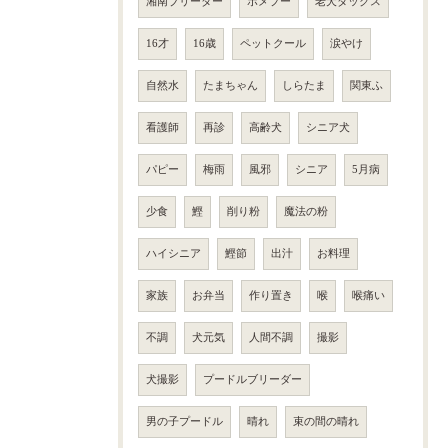
湘南ブリーダー
ポメプー
老犬ダックス
16才
16歳
ペットクール
涙やけ
自然水
たまちゃん
しらたま
関東ふ
看護師
再診
高齢犬
シニア犬
パピー
梅雨
風邪
シニア
5月病
少食
鰹
削り粉
魔法の粉
ハイシニア
鰹節
出汁
お料理
家族
お弁当
作り置き
喉
喉痛い
不調
犬元気
人間不調
撮影
犬撮影
プードルブリーダー
男の子プードル
晴れ
束の間の晴れ