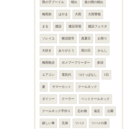
男の子プードル
晴れ
束の間の晴れ
梅雨前
はやま
大雨
大雨警報
まる
建設
建設現場
建設フェスタ
ソレイユ
横須賀市
真夏日
お祭り
大好き
ありがとう
雨の日
かんし
梅雨散歩
ポメプーブリーダー
多頭
エアコン
電気代
つけっぱなし
1日
夏
サマーカット
クールネック
ダイソー
クーラー
ペットクールネック
クールネック手作り
忘れ物
遠足
公園
嬉しい事
兄弟
ツバメ
ツバメの巣