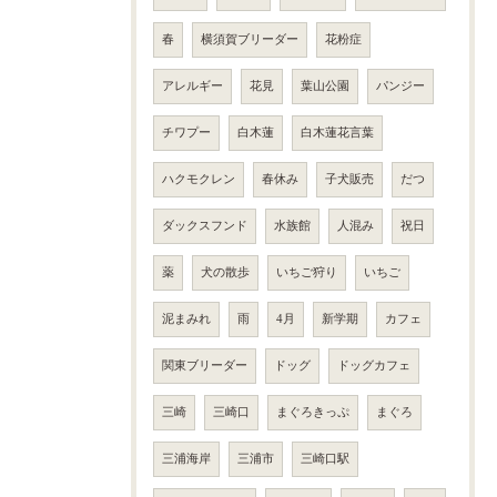
春
横須賀ブリーダー
花粉症
アレルギー
花見
葉山公園
パンジー
チワプー
白木蓮
白木蓮花言葉
ハクモクレン
春休み
子犬販売
だつ
ダックスフンド
水族館
人混み
祝日
薬
犬の散歩
いちご狩り
いちご
泥まみれ
雨
4月
新学期
カフェ
関東ブリーダー
ドッグ
ドッグカフェ
三崎
三崎口
まぐろきっぷ
まぐろ
三浦海岸
三浦市
三崎口駅