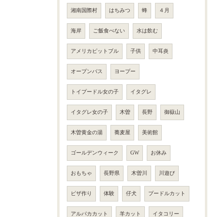
湘南国際村
はちみつ
蜂
４月
海岸
ご飯食べない
水は飲む
アメリカピットブル
子供
中耳炎
オープンバス
ヨープー
トイプードル女の子
イタグレ
イタグレ女の子
木曽
長野
御嶽山
木曽黄金の湯
蕎麦屋
美術館
ゴールデンウィーク
GW
お休み
おもちゃ
長野県
木曽川
川遊び
ピザ作り
体験
仔犬
プードルカット
アルパカカット
羊カット
イタコリー