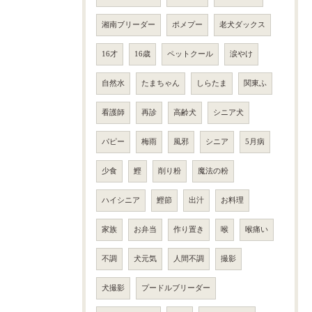
湘南ブリーダー
ポメプー
老犬ダックス
16才
16歳
ペットクール
涙やけ
自然水
たまちゃん
しらたま
関東ふ
看護師
再診
高齢犬
シニア犬
パピー
梅雨
風邪
シニア
5月病
少食
鰹
削り粉
魔法の粉
ハイシニア
鰹節
出汁
お料理
家族
お弁当
作り置き
喉
喉痛い
不調
犬元気
人間不調
撮影
犬撮影
プードルブリーダー