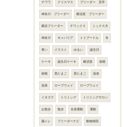
チワワ
クリスマス
ブリーダー 見学
神奈川 ブリーダー
横須賀 ブリーダー
横浜ブリーダー
チワックス
ミックス犬
神奈川
キャバリア
トイプードル
冬
寒い
イラスト
ゆるい
誕生日
ケーキ
誕生日ケーキ
横須賀
箱根
箱根
黒たまご
黒たまご
温泉
温泉
ロープウェイ
ロープウェイ
イタズラ
トリミング
トリミングサロン
お散歩
散歩
全身運動
運動
脳トレ
ブリーダーナビ
動物病院