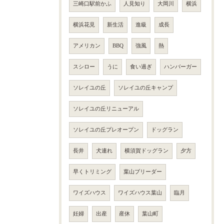
三崎口駅前かふ
人見知り
大岡川
横浜
横浜花見
新生活
進級
成長
アメリカン
BBQ
強風
熱
スシロー
うに
食い過ぎ
ハンバーガー
ソレイユの丘
ソレイユの丘キャンプ
ソレイユの丘リニューアル
ソレイユの丘プレオープン
ドッグラン
長井
犬連れ
横須賀ドッグラン
夕方
早くトリミング
葉山ブリーダー
ワイズハウス
ワイズハウス葉山
臨月
妊婦
出産
産休
葉山町