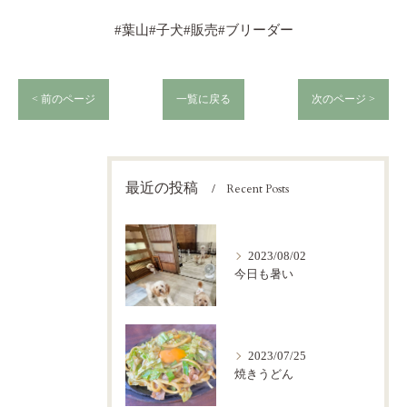
#葉山#子犬#販売#ブリーダー
< 前のページ
一覧に戻る
次のページ >
最近の投稿
Recent Posts
2023/08/02
今日も暑い
2023/07/25
焼きうどん