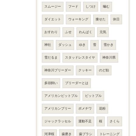
スムージー
フード
しつけ
噛む
ダイエット
ウォーキング
痩せた
休日
おすわり
ふせ
わんぱく
元気
神社
ダッシュ
ゆき
雪
雪かき
雪だるま
スタッドレスタイヤ
神奈川県
神奈川ブリーダー
クッキー
のど飴
多頭飼い
ブリーダーとは
アメリカンピットブル
ピットブル
アメリカンブリー
ポメチワ
花粉
ジャックラッセル
運動不足
桜
さくら
河津桜
歯磨き
歯ブラシ
トレーニング