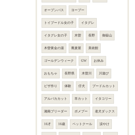
オープンバス
ヨープー
トイプードル女の子
イタグレ
イタグレ女の子
木曽
長野
御嶽山
木曽黄金の湯
蕎麦屋
美術館
ゴールデンウィーク
GW
お休み
おもちゃ
長野県
木曽川
川遊び
ピザ作り
体験
仔犬
プードルカット
アルパカカット
羊カット
イタコリー
湘南ブリーダー
ポメプー
老犬ダックス
16才
16歳
ペットクール
涙やけ