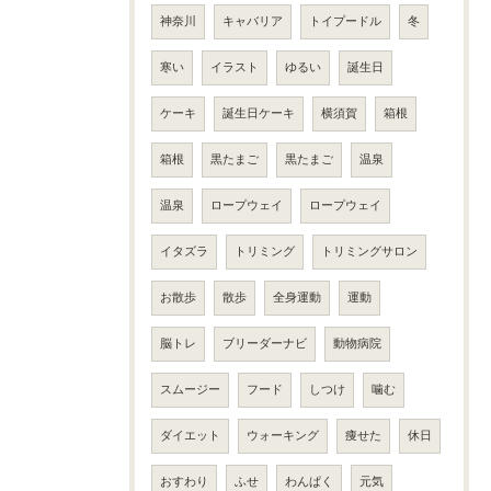
神奈川
キャバリア
トイプードル
冬
寒い
イラスト
ゆるい
誕生日
ケーキ
誕生日ケーキ
横須賀
箱根
箱根
黒たまご
黒たまご
温泉
温泉
ロープウェイ
ロープウェイ
イタズラ
トリミング
トリミングサロン
お散歩
散歩
全身運動
運動
脳トレ
ブリーダーナビ
動物病院
スムージー
フード
しつけ
噛む
ダイエット
ウォーキング
痩せた
休日
おすわり
ふせ
わんぱく
元気