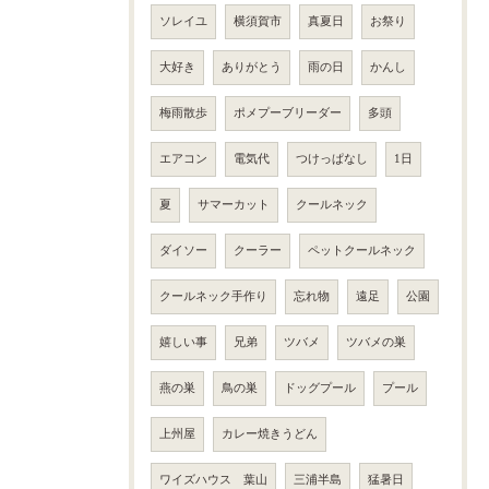
ソレイユ
横須賀市
真夏日
お祭り
大好き
ありがとう
雨の日
かんし
梅雨散歩
ポメプーブリーダー
多頭
エアコン
電気代
つけっぱなし
1日
夏
サマーカット
クールネック
ダイソー
クーラー
ペットクールネック
クールネック手作り
忘れ物
遠足
公園
嬉しい事
兄弟
ツバメ
ツバメの巣
燕の巣
鳥の巣
ドッグプール
プール
上州屋
カレー焼きうどん
ワイズハウス 葉山
三浦半島
猛暑日