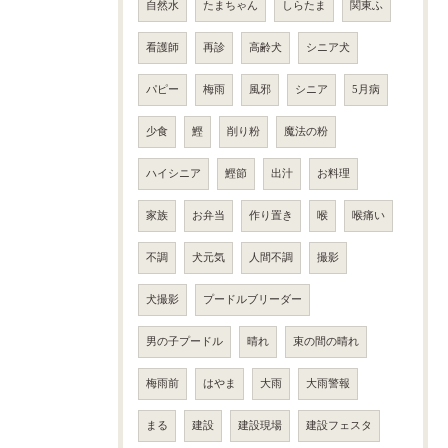
自然水
たまちゃん
しらたま
関東ふ
看護師
再診
高齢犬
シニア犬
パピー
梅雨
風邪
シニア
5月病
少食
鰹
削り粉
魔法の粉
ハイシニア
鰹節
出汁
お料理
家族
お弁当
作り置き
喉
喉痛い
不調
犬元気
人間不調
撮影
犬撮影
プードルブリーダー
男の子プードル
晴れ
束の間の晴れ
梅雨前
はやま
大雨
大雨警報
まる
建設
建設現場
建設フェスタ