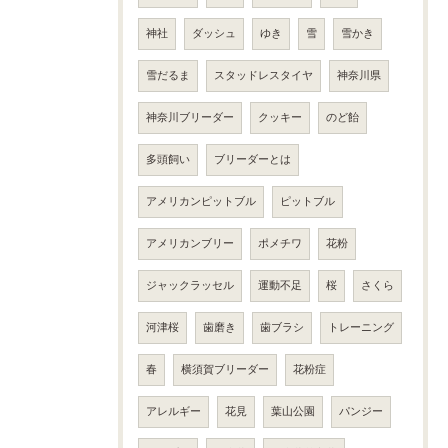
神社
ダッシュ
ゆき
雪
雪かき
雪だるま
スタッドレスタイヤ
神奈川県
神奈川ブリーダー
クッキー
のど飴
多頭飼い
ブリーダーとは
アメリカンピットブル
ピットブル
アメリカンブリー
ポメチワ
花粉
ジャックラッセル
運動不足
桜
さくら
河津桜
歯磨き
歯ブラシ
トレーニング
春
横須賀ブリーダー
花粉症
アレルギー
花見
葉山公園
パンジー