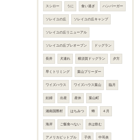
スシロー
うに
食い過ぎ
ハンバーガー
ソレイユの丘
ソレイユの丘キャンプ
ソレイユの丘リニューアル
ソレイユの丘プレオープン
ドッグラン
長井
犬連れ
横須賀ドッグラン
夕方
早くトリミング
葉山ブリーダー
ワイズハウス
ワイズハウス葉山
臨月
妊婦
出産
産休
葉山町
湘南国際村
はちみつ
蜂
４月
海岸
ご飯食べない
水は飲む
アメリカピットブル
子供
中耳炎