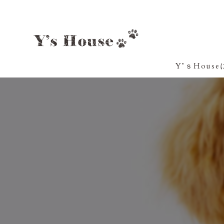
Y’ｓHous